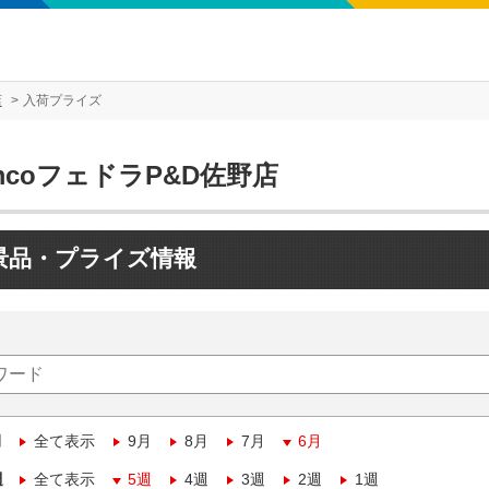
店
入荷プライズ
mcoフェドラP&D佐野店
景品・プライズ情報
月
全て表示
9月
8月
7月
6月
週
全て表示
5週
4週
3週
2週
1週