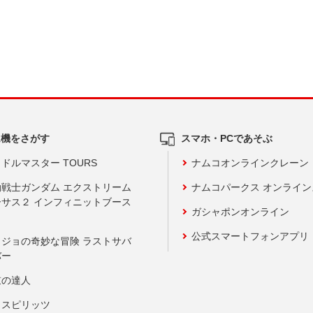
ム機をさがす
スマホ・PCであそぶ
ドルマスター TOURS
ナムコオンラインクレーン
動戦士ガンダム エクストリーム
ナムコパークス オンライ
ーサス２ インフィニットブース
ガシャポンオンライン
公式スマートフォンアプリ
ョジョの奇妙な冒険 ラストサバ
バー
鼓の達人
りスピリッツ