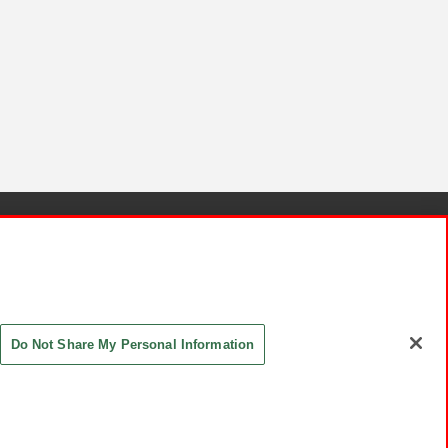
針と検証結果
お取引先さまとともに
お問い合わせ
Do Not Share My Personal Information
ASHIKI Co., Ltd. All Rights Reserved.