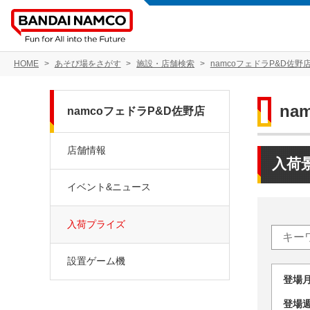
HOME
あそび場をさがす
施設・店舗検索
namcoフェドラP&D佐野
na
namcoフェドラP&D佐野店
店舗情報
入荷
イベント&ニュース
入荷プライズ
設置ゲーム機
登場
登場