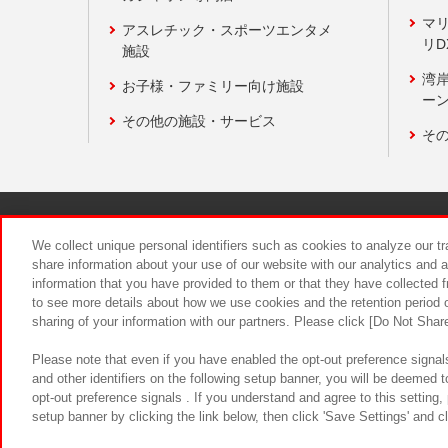
マ
アスレチック・スポーツエンタメ
リD
施設
湾
お子様・ファミリー向け施設
ーン
その他の施設・サービス
そ
関連会社
サステナビリティ
We collect unique personal identifiers such as cookies to analyze our t
share information about your use of our website with our analytics and 
information that you have provided to them or that they have collected f
食品のご提
to see more details about how we use cookies and the retention period o
sharing of your information with our partners. Please click [Do Not Shar
Please note that even if you have enabled the opt-out preference signals
and other identifiers on the following setup banner, you will be deemed 
opt-out preference signals . If you understand and agree to this setting
setup banner by clicking the link below, then click 'Save Settings' and c
©Bandai Namco Amusement Inc.
©Ba