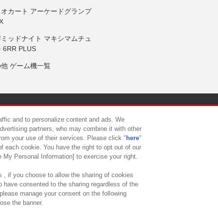
リオカート アーケードグランプ
X
岸ミッドナイト マキシマムチュ
 6RR PLUS
の他 ゲーム機一覧
サイトポリシー
プライバシーポリシー
ウェブアクセシビリティ方
raffic and to personalize content and ads. We
advertising partners, who may combine it with other
rom your use of their services. Please click "
here
"
供について
カスタマーハラスメント対応方針
よくあるご質問・
f each cookie. You have the right to opt out of our
e My Personal Information] to exercise your right.
 , if you choose to allow the sharing of cookies
to have consented to the sharing regardless of the
, please manage your consent on the following
lose the banner.
ndai Namco Amusement Lab Inc.
©Bandai Namco Experience Inc.
©HANAY