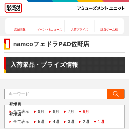
店舗情報
イベント&ニュース
入荷プライズ
設置ゲーム機
namcoフェドラP&D佐野店
入荷景品・プライズ情報
登場月
全て表示
9月
8月
7月
6月
登場週
全て表示
5週
4週
3週
2週
1週