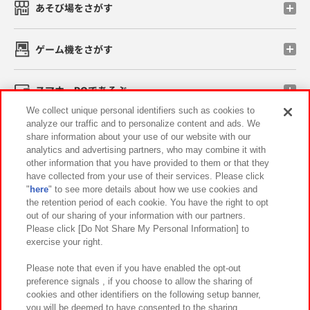
あそび場をさがす
ゲーム機をさがす
スマホ・PCであそぶ
We collect unique personal identifiers such as cookies to
analyze our traffic and to personalize content and ads. We
イベント・キャンペーン
share information about your use of our website with our
analytics and advertising partners, who may combine it with
other information that you have provided to them or that they
have collected from your use of their services. Please click
"
here
" to see more details about how we use cookies and
関連会社
サステナビリティ
サイトポリシー
the retention period of each cookie. You have the right to opt
out of our sharing of your information with our partners.
プライバシーポリシー
ウェブアクセシビリティ方針と検証結果
Please click [Do Not Share My Personal Information] to
exercise your right.
お取引先さまとともに
食品のご提供について
カスタマーハラスメント対応方針
よくあるご質問・お問い合わせ
Please note that even if you have enabled the opt-out
preference signals , if you choose to allow the sharing of
cookies and other identifiers on the following setup banner,
you will be deemed to have consented to the sharing