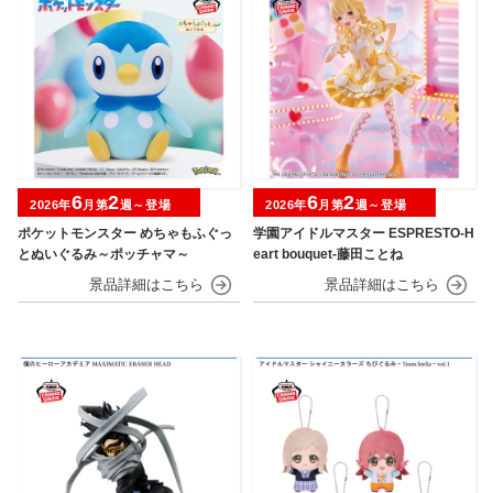
6
2
6
2
2026年
月第
週～登場
2026年
月第
週～登場
ポケットモンスター めちゃもふぐっ
学園アイドルマスター ESPRESTO-H
とぬいぐるみ～ポッチャマ～
eart bouquet-藤田ことね