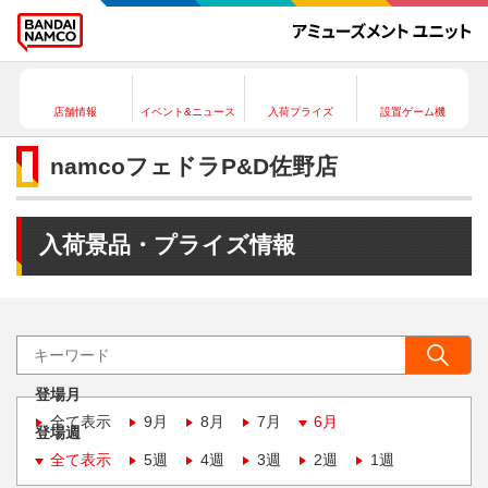
店舗情報
イベント&ニュース
入荷プライズ
設置ゲーム機
namcoフェドラP&D佐野店
入荷景品・プライズ情報
登場月
全て表示
9月
8月
7月
6月
登場週
全て表示
5週
4週
3週
2週
1週