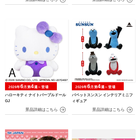
6
4
6
4
2026年
月第
週～登場
2026年
月第
週～登場
ハローキティ ナイトパープルドール
パペットスンスン インテリアミニフ
GJ
ィギュア