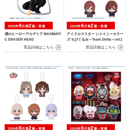
6
2
6
2
2026年
月第
週～登場
2026年
月第
週～登場
僕のヒーローアカデミア MAXIMATI
アイドルマスター シャイニーカラー
C ERASER HEAD
ズ ちびぐるみ～Team.Stella～vol.1
6
2
6
2
2026年
月第
週～登場
2026年
月第
週～登場