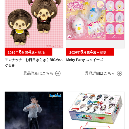
6
4
6
4
2026年
月第
週～登場
2026年
月第
週～登場
モンチッチ お目目きらきらBIGぬい
Melty Party スクイーズ
ぐるみ