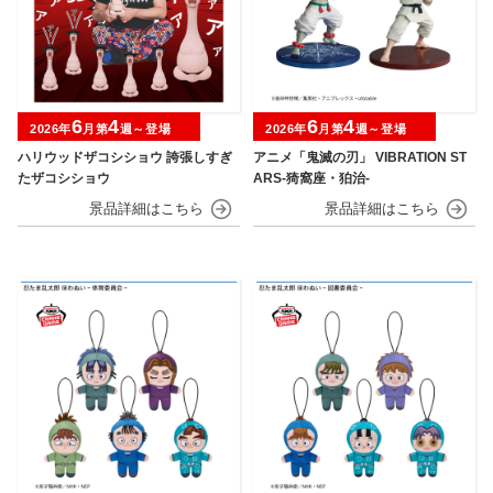
6
4
6
4
2026年
月第
週～登場
2026年
月第
週～登場
ハリウッドザコシショウ 誇張しすぎ
アニメ「鬼滅の刃」 VIBRATION ST
たザコシショウ
ARS-猗窩座・狛治-