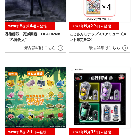
6
4
6
23
2026年
月第
週～登場
2026年
月
日～登場
呪術廻戦 死滅回游 FIGURIZMα
にじさんじチップス9 アミューズメ
“乙骨憂太”
ント限定BOX
6
20
6
19
2026年
月
日～登場
2026年
月
日～登場