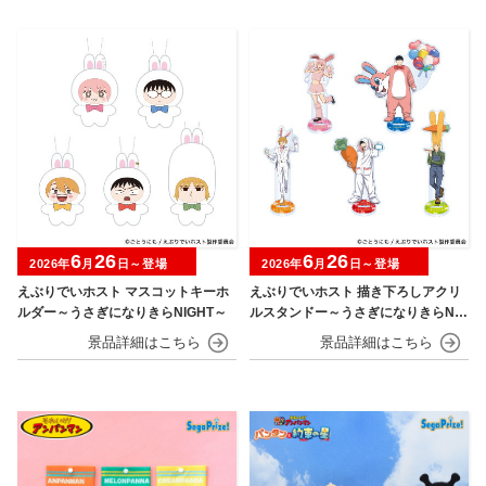
6
26
6
26
2026年
月
日～登場
2026年
月
日～登場
えぶりでいホスト マスコットキーホ
えぶりでいホスト 描き下ろしアクリ
ルダー～うさぎになりきらNIGHT～
ルスタンドー～うさぎになりきらNIG
HT～