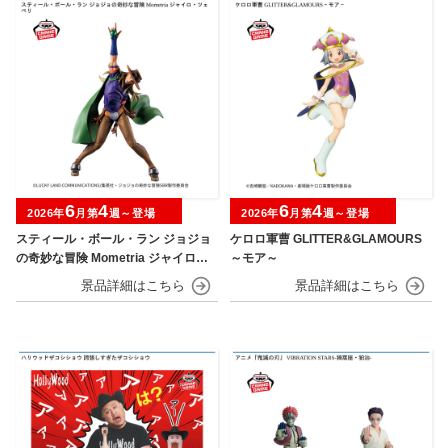
6
4
6
4
2026年
月第
週～登場
2026年
月第
週～登場
スティール・ボール・ラン ジョジョ
ケロロ軍曹 GLITTER&GLAMOURS
の奇妙な冒険 Mometria ジャイロ・
～モア～
ツェペリ