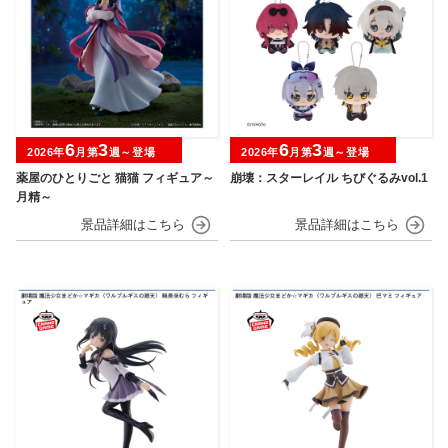
6
3
6
3
2026年
月第
週～登場
2026年
月第
週～登場
薬屋のひとりごと 猫猫 フィギュア～
崩壊：スターレイル ちびぐるみvol.1
月精～