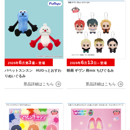
6
3
6
13
2026年
月第
週～登場
2026年
月
日～登場
パペットスンスン HUGっとおすわ
映画 ギヴン 柊mix ちびぐるみ
りぬいぐるみ