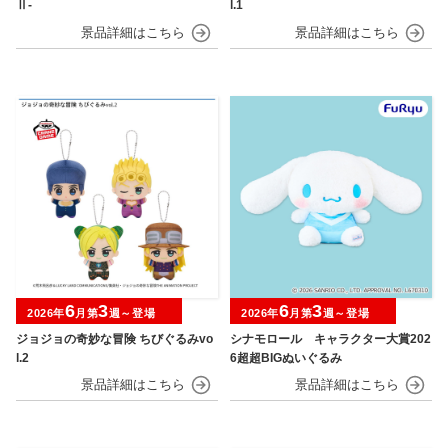
Ⅱ-
l.1
6
3
6
3
2026年
月第
週～登場
2026年
月第
週～登場
ジョジョの奇妙な冒険 ちびぐるみvo
シナモロール キャラクター大賞202
l.2
6超超BIGぬいぐるみ