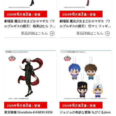
6
3
6
3
2026年
月第
週～登場
2026年
月第
週～登場
劇場版 魔法少女まどか☆マギカ〈ワ
劇場版 魔法少女まどか☆マギカ〈ワ
ルプルギスの廻天〉 暁美ほむら フィ
ルプルギスの廻天〉 巴マミ フィギュ
ギュア
ア
6
3
6
3
2026年
月第
週～登場
2026年
月第
週～登場
東京喰種 Grandista-KANEKI KEN
ジョジョの奇妙な冒険 ちびぐるみvo