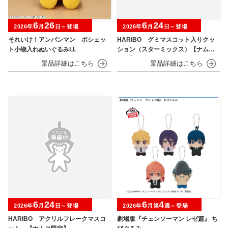
6
26
6
24
2026年
月
日～登場
2026年
月
日～登場
それいけ！アンパンマン ポシェッ
HARIBO グミマスコット入りクッ
ト小物入れぬいぐるみLL
ション（スターミックス）【ナムコ
限定】
6
24
6
4
2026年
月
日～登場
2026年
月第
週～登場
HARIBO アクリルフレークマスコ
劇場版『チェンソーマン レゼ篇』 ち