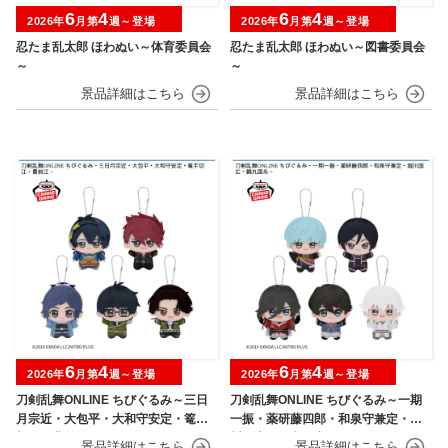
6
4
6
4
2026年
月第
週～登場
2026年
月第
週～登場
忍たま乱太郎 ほわぬい～体育委員会
忍たま乱太郎 ほわぬい～図書委員会
～
～
6
4
6
4
2026年
月第
週～登場
2026年
月第
週～登場
刀剣乱舞ONLINE ちびぐるみ～三日
刀剣乱舞ONLINE ちびぐるみ～一期
月宗近・大包平・大和守安定・篭手
一振・薬研藤四郎・和泉守兼定・堀
切江・豊前江～
川国広・鶴丸国永～