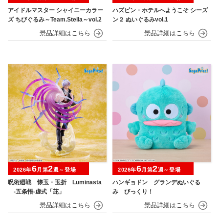
アイドルマスター シャイニーカラー
ハズビン・ホテルへようこそ シーズ
ズ ちびぐるみ～Team.Stella～vol.2
ン２ ぬいぐるみvol.1
6
2
6
2
2026年
月第
週～登場
2026年
月第
週～登場
呪術廻戦 懐玉・玉折 Luminasta
ハンギョドン グランデぬいぐる
‐五条悟‐虚式「茈」
み びっくり！