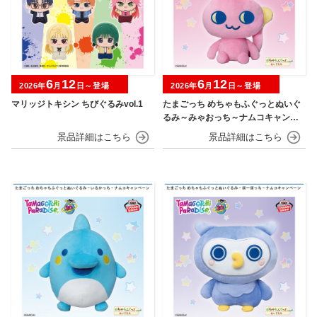
6
12
6
12
2026年
月
日～登場
2026年
月
日～登場
マリッジトキシン ちびぐるみvol.1
たまごっち めちゃもふぐっとぬいぐ
るみ～みゃおっち～ナムコキャンペ
ーン