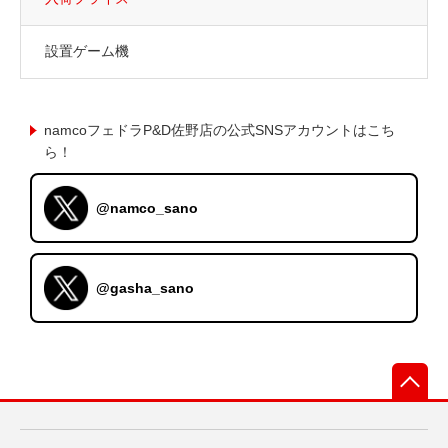
設置ゲーム機
namcoフェドラP&D佐野店の公式SNSアカウントはこち
ら！
@namco_sano
@gasha_sano
先