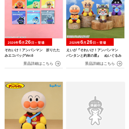
6
26
6
26
2026年
月
日～登場
2026年
月
日～登場
それいけ！アンパンマン 折りたた
えいが『それいけ！アンパンマン
みエコバッグVer.6
パンタンと約束の星』 ぬいぐるみ