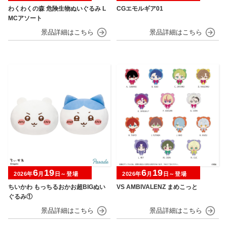
わくわくの森 危険生物ぬいぐるみ L
CGエモルギア01
MCアソート
6
19
6
19
2026年
月
日～登場
2026年
月
日～登場
ちいかわ もっちるおかお超BIGぬい
VS AMBIVALENZ まめこっと
ぐるみ①