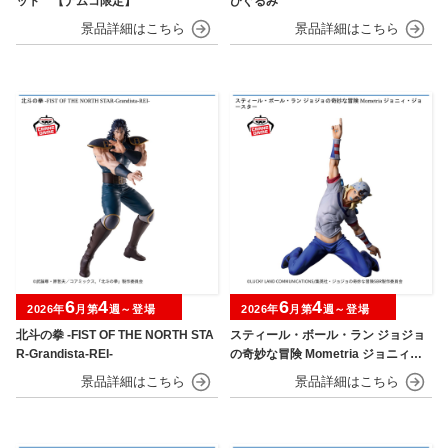
ット 【ナムコ限定】
びぐるみ
6
4
6
4
2026年
月第
週～登場
2026年
月第
週～登場
北斗の拳 -FIST OF THE NORTH STA
スティール・ボール・ラン ジョジョ
R-Grandista-REI-
の奇妙な冒険 Mometria ジョニィ・
ジョースター