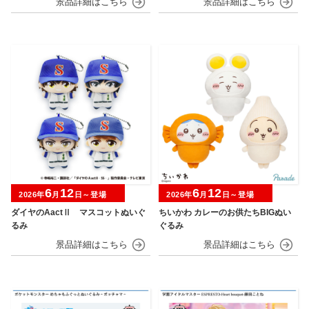
6
12
6
12
2026年
月
日～登場
2026年
月
日～登場
ダイヤのAactⅡ マスコットぬいぐ
ちいかわ カレーのお供たちBIGぬい
るみ
ぐるみ