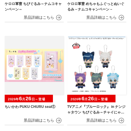
ケロロ軍曹 ちびぐるみ～ナムコキャ
ケロロ軍曹 めちゃもふぐっとぬいぐ
ンペーン～
るみ－ナムコキャンペーン－
6
26
6
26
2026年
月
日～登場
2026年
月
日～登場
ちいかわ PUKU CHURU seal①
TVアニメ『ブルーロック』 in ナンジ
ャタウン ちびぐるみ～チャイにゃFe
s～