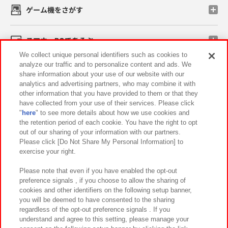
ゲーム機をさがす
スマホ・PCであそぶ
We collect unique personal identifiers such as cookies to
analyze our traffic and to personalize content and ads. We
イベント・キャンペーン
share information about your use of our website with our
analytics and advertising partners, who may combine it with
other information that you have provided to them or that they
have collected from your use of their services. Please click
"
here
" to see more details about how we use cookies and
関連会社
サステナビリティ
サイトポリシー
the retention period of each cookie. You have the right to opt
out of our sharing of your information with our partners.
プライバシーポリシー
ウェブアクセシビリティ方針と検証結果
Please click [Do Not Share My Personal Information] to
exercise your right.
お取引先さまとともに
食品のご提供について
カスタマーハラスメント対応方針
よくあるご質問・お問い合わせ
Please note that even if you have enabled the opt-out
preference signals , if you choose to allow the sharing of
cookies and other identifiers on the following setup banner,
you will be deemed to have consented to the sharing
regardless of the opt-out preference signals . If you
understand and agree to this setting, please manage your