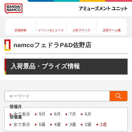
店舗情報
イベント&ニュース
入荷プライズ
設置ゲーム機
namcoフェドラP&D佐野店
入荷景品・プライズ情報
登場月
全て表示
9月
8月
7月
6月
登場週
全て表示
5週
4週
3週
2週
1週