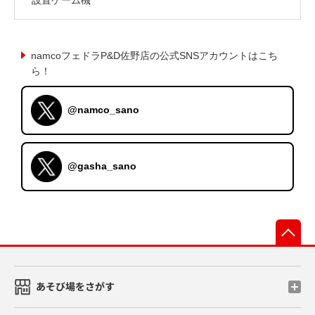
namcoフェドラP&D佐野店の公式SNSアカウントはこち
ら！
@namco_sano
@gasha_sano
先
あそび場をさがす