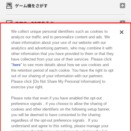
ゲーム機をさがす
スマホ・PCであそぶ
We collect unique personal identifiers such as cookies to
analyze our traffic and to personalize content and ads. We
イベント・キャンペーン
share information about your use of our website with our
analytics and advertising partners, who may combine it with
other information that you have provided to them or that they
have collected from your use of their services. Please click
"
here
" to see more details about how we use cookies and
関連会社
サステナビリティ
サイトポリシー
the retention period of each cookie. You have the right to opt
out of our sharing of your information with our partners.
プライバシーポリシー
ウェブアクセシビリティ方針と検証結果
Please click [Do Not Share My Personal Information] to
exercise your right.
お取引先さまとともに
食品のご提供について
カスタマーハラスメント対応方針
よくあるご質問・お問い合わせ
Please note that even if you have enabled the opt-out
preference signals , if you choose to allow the sharing of
cookies and other identifiers on the following setup banner,
you will be deemed to have consented to the sharing
regardless of the opt-out preference signals . If you
understand and agree to this setting, please manage your