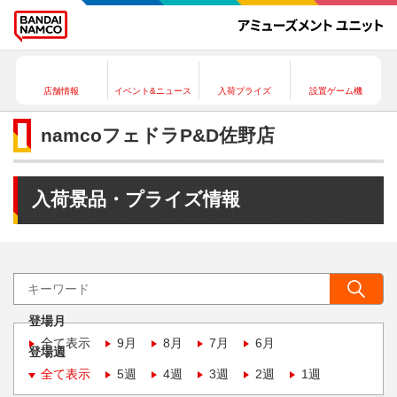
店舗情報
イベント&ニュース
入荷プライズ
設置ゲーム機
namcoフェドラP&D佐野店
入荷景品・プライズ情報
登場月
全て表示
9月
8月
7月
6月
登場週
全て表示
5週
4週
3週
2週
1週