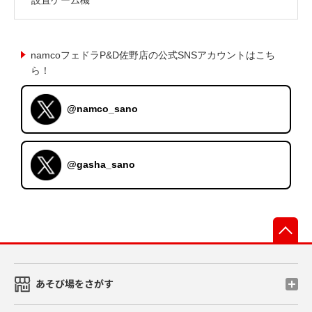
namcoフェドラP&D佐野店の公式SNSアカウントはこち
ら！
@namco_sano
@gasha_sano
先
あそび場をさがす