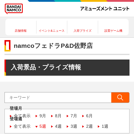
店舗情報
イベント&ニュース
入荷プライズ
設置ゲーム機
namcoフェドラP&D佐野店
入荷景品・プライズ情報
登場月
全て表示
9月
8月
7月
6月
登場週
全て表示
5週
4週
3週
2週
1週