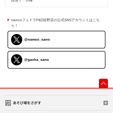
namcoフェドラP&D佐野店の公式SNSアカウントはこち
ら！
@namco_sano
@gasha_sano
先
あそび場をさがす