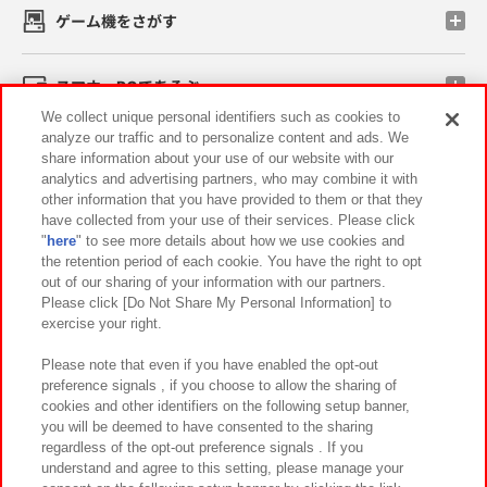
ゲーム機をさがす
スマホ・PCであそぶ
We collect unique personal identifiers such as cookies to
analyze our traffic and to personalize content and ads. We
イベント・キャンペーン
share information about your use of our website with our
analytics and advertising partners, who may combine it with
other information that you have provided to them or that they
have collected from your use of their services. Please click
"
here
" to see more details about how we use cookies and
関連会社
サステナビリティ
サイトポリシー
the retention period of each cookie. You have the right to opt
out of our sharing of your information with our partners.
プライバシーポリシー
ウェブアクセシビリティ方針と検証結果
Please click [Do Not Share My Personal Information] to
exercise your right.
お取引先さまとともに
食品のご提供について
カスタマーハラスメント対応方針
よくあるご質問・お問い合わせ
Please note that even if you have enabled the opt-out
preference signals , if you choose to allow the sharing of
cookies and other identifiers on the following setup banner,
you will be deemed to have consented to the sharing
regardless of the opt-out preference signals . If you
understand and agree to this setting, please manage your