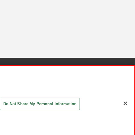
針と検証結果
お取引先さまとともに
お問い合わせ
Do Not Share My Personal Information
ASHIKI Co., Ltd. All Rights Reserved.