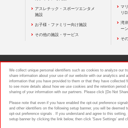
マ
アスレチック・スポーツエンタメ
リD
施設
湾
お子様・ファミリー向け施設
ーン
その他の施設・サービス
そ
関連会社
サステナビリティ
We collect unique personal identifiers such as cookies to analyze our t
share information about your use of our website with our analytics and 
information that you have provided to them or that they have collected f
食品のご提
to see more details about how we use cookies and the retention period o
sharing of your information with our partners. Please click [Do Not Shar
Please note that even if you have enabled the opt-out preference signals
and other identifiers on the following setup banner, you will be deemed 
opt-out preference signals . If you understand and agree to this setting
setup banner by clicking the link below, then click 'Save Settings' and c
©Bandai Namco Amusement Inc.
©Ba