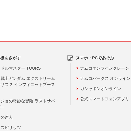
ム機をさがす
スマホ・PCであそぶ
ドルマスター TOURS
ナムコオンラインクレーン
動戦士ガンダム エクストリーム
ナムコパークス オンライ
ーサス２ インフィニットブース
ガシャポンオンライン
公式スマートフォンアプリ
ョジョの奇妙な冒険 ラストサバ
バー
鼓の達人
りスピリッツ