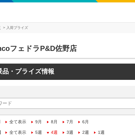
店
入荷プライズ
mcoフェドラP&D佐野店
景品・プライズ情報
月
全て表示
9月
8月
7月
6月
週
全て表示
5週
4週
3週
2週
1週