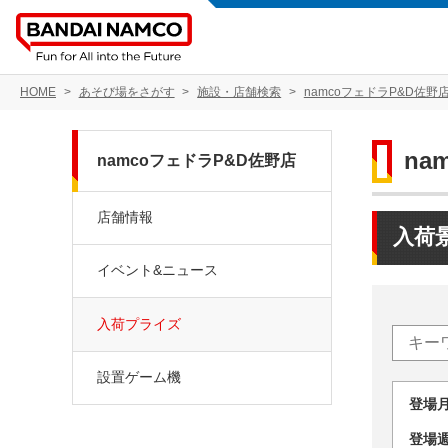
HOME
あそび場をさがす
施設・店舗検索
namcoフェドラP&D佐野
na
namcoフェドラP&D佐野店
店舗情報
入荷
イベント&ニュース
入荷プライズ
設置ゲーム機
登場
登場