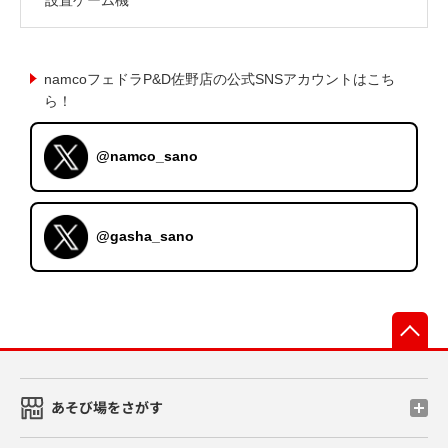
namcoフェドラP&D佐野店の公式SNSアカウントはこち
ら！
@namco_sano
@gasha_sano
先
あそび場をさがす