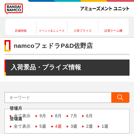
店舗情報
イベント&ニュース
入荷プライズ
設置ゲーム機
namcoフェドラP&D佐野店
入荷景品・プライズ情報
登場月
全て表示
9月
8月
7月
6月
登場週
全て表示
5週
4週
3週
2週
1週