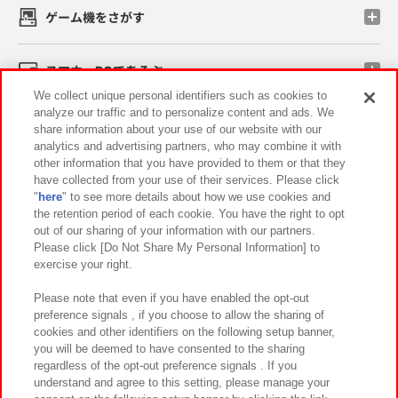
ゲーム機をさがす
スマホ・PCであそぶ
We collect unique personal identifiers such as cookies to
analyze our traffic and to personalize content and ads. We
イベント・キャンペーン
share information about your use of our website with our
analytics and advertising partners, who may combine it with
other information that you have provided to them or that they
have collected from your use of their services. Please click
"
here
" to see more details about how we use cookies and
関連会社
サステナビリティ
サイトポリシー
the retention period of each cookie. You have the right to opt
out of our sharing of your information with our partners.
プライバシーポリシー
ウェブアクセシビリティ方針と検証結果
Please click [Do Not Share My Personal Information] to
exercise your right.
お取引先さまとともに
食品のご提供について
カスタマーハラスメント対応方針
よくあるご質問・お問い合わせ
Please note that even if you have enabled the opt-out
preference signals , if you choose to allow the sharing of
cookies and other identifiers on the following setup banner,
you will be deemed to have consented to the sharing
regardless of the opt-out preference signals . If you
understand and agree to this setting, please manage your