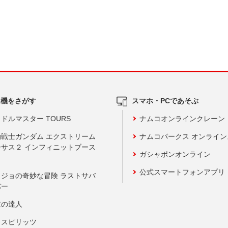
ム機をさがす
スマホ・PCであそぶ
ドルマスター TOURS
ナムコオンラインクレーン
動戦士ガンダム エクストリーム
ナムコパークス オンライ
ーサス２ インフィニットブース
ガシャポンオンライン
公式スマートフォンアプリ
ョジョの奇妙な冒険 ラストサバ
バー
鼓の達人
りスピリッツ