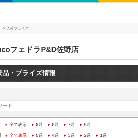
店
入荷プライズ
mcoフェドラP&D佐野店
景品・プライズ情報
月
全て表示
9月
8月
7月
6月
週
全て表示
5週
4週
3週
2週
1週