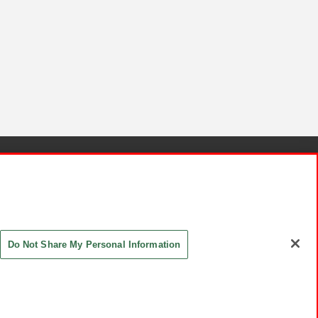
針と検証結果
お取引先さまとともに
お問い合わせ
Do Not Share My Personal Information
ASHIKI Co., Ltd. All Rights Reserved.