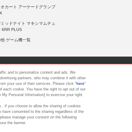
リオカート アーケードグランプ
X
岸ミッドナイト マキシマムチュ
 6RR PLUS
の他 ゲーム機一覧
サイトポリシー
プライバシーポリシー
ウェブアクセシビリティ方
raffic and to personalize content and ads. We
advertising partners, who may combine it with other
rom your use of their services. Please click "
here
"
供について
カスタマーハラスメント対応方針
よくあるご質問・
f each cookie. You have the right to opt out of our
e My Personal Information] to exercise your right.
 , if you choose to allow the sharing of cookies
to have consented to the sharing regardless of the
, please manage your consent on the following
lose the banner.
ndai Namco Amusement Lab Inc.
©Bandai Namco Experience Inc.
©HANAY