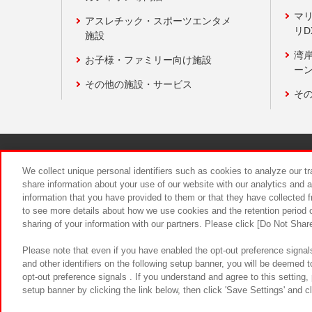
マ
アスレチック・スポーツエンタメ
リD
施設
湾
お子様・ファミリー向け施設
ーン
その他の施設・サービス
そ
関連会社
サステナビリティ
We collect unique personal identifiers such as cookies to analyze our t
share information about your use of our website with our analytics and 
information that you have provided to them or that they have collected f
食品のご提
to see more details about how we use cookies and the retention period o
sharing of your information with our partners. Please click [Do Not Shar
Please note that even if you have enabled the opt-out preference signals
and other identifiers on the following setup banner, you will be deemed 
opt-out preference signals . If you understand and agree to this setting
setup banner by clicking the link below, then click 'Save Settings' and c
©Bandai Namco Amusement Inc.
©Ba