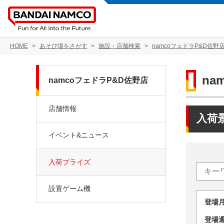
HOME
あそび場をさがす
施設・店舗検索
namcoフェドラP&D佐野
na
namcoフェドラP&D佐野店
店舗情報
入荷
イベント&ニュース
入荷プライズ
設置ゲーム機
登場
登場