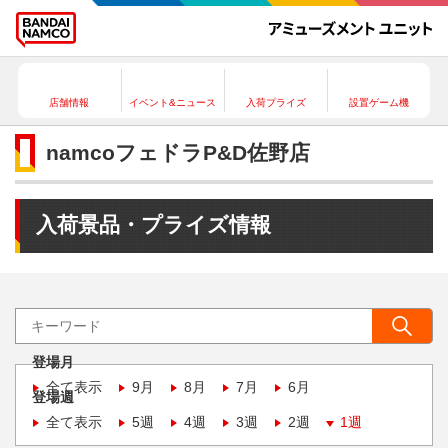
店舗情報
イベント&ニュース
入荷プライズ
設置ゲーム機
namcoフェドラP&D佐野店
入荷景品・プライズ情報
登場月
全て表示
9月
8月
7月
6月
登場週
全て表示
5週
4週
3週
2週
1週