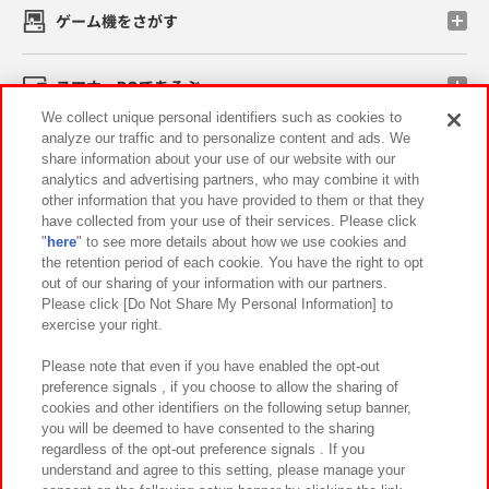
ゲーム機をさがす
スマホ・PCであそぶ
We collect unique personal identifiers such as cookies to
analyze our traffic and to personalize content and ads. We
イベント・キャンペーン
share information about your use of our website with our
analytics and advertising partners, who may combine it with
other information that you have provided to them or that they
have collected from your use of their services. Please click
"
here
" to see more details about how we use cookies and
関連会社
サステナビリティ
サイトポリシー
the retention period of each cookie. You have the right to opt
out of our sharing of your information with our partners.
プライバシーポリシー
ウェブアクセシビリティ方針と検証結果
Please click [Do Not Share My Personal Information] to
exercise your right.
お取引先さまとともに
食品のご提供について
カスタマーハラスメント対応方針
よくあるご質問・お問い合わせ
Please note that even if you have enabled the opt-out
preference signals , if you choose to allow the sharing of
cookies and other identifiers on the following setup banner,
you will be deemed to have consented to the sharing
regardless of the opt-out preference signals . If you
understand and agree to this setting, please manage your