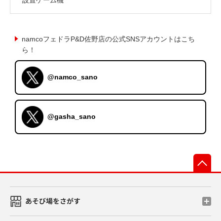
namcoフェドラP&D佐野店の公式SNSアカウントはこち
ら！
@namco_sano
@gasha_sano
先
あそび場をさがす