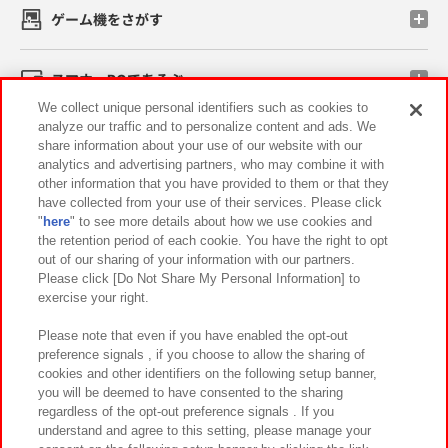
ゲーム機をさがす
スマホ・PCであそぶ
We collect unique personal identifiers such as cookies to
analyze our traffic and to personalize content and ads. We
イベント・キャンペーン
share information about your use of our website with our
analytics and advertising partners, who may combine it with
other information that you have provided to them or that they
have collected from your use of their services. Please click
"
here
" to see more details about how we use cookies and
関連会社
サステナビリティ
サイトポリシー
the retention period of each cookie. You have the right to opt
out of our sharing of your information with our partners.
プライバシーポリシー
ウェブアクセシビリティ方針と検証結果
Please click [Do Not Share My Personal Information] to
exercise your right.
お取引先さまとともに
食品のご提供について
カスタマーハラスメント対応方針
よくあるご質問・お問い合わせ
Please note that even if you have enabled the opt-out
preference signals , if you choose to allow the sharing of
cookies and other identifiers on the following setup banner,
you will be deemed to have consented to the sharing
regardless of the opt-out preference signals . If you
understand and agree to this setting, please manage your