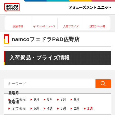
店舗情報
イベント&ニュース
入荷プライズ
設置ゲーム機
namcoフェドラP&D佐野店
入荷景品・プライズ情報
登場月
全て表示
9月
8月
7月
6月
登場週
全て表示
5週
4週
3週
2週
1週