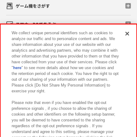
ゲーム機をさがす
スマホ・PCであそぶ
We collect unique personal identifiers such as cookies to
analyze our traffic and to personalize content and ads. We
イベント・キャンペーン
share information about your use of our website with our
analytics and advertising partners, who may combine it with
other information that you have provided to them or that they
have collected from your use of their services. Please click
"
here
" to see more details about how we use cookies and
関連会社
サステナビリティ
サイトポリシー
the retention period of each cookie. You have the right to opt
out of our sharing of your information with our partners.
プライバシーポリシー
ウェブアクセシビリティ方針と検証結果
Please click [Do Not Share My Personal Information] to
exercise your right.
お取引先さまとともに
食品のご提供について
カスタマーハラスメント対応方針
よくあるご質問・お問い合わせ
Please note that even if you have enabled the opt-out
preference signals , if you choose to allow the sharing of
cookies and other identifiers on the following setup banner,
you will be deemed to have consented to the sharing
regardless of the opt-out preference signals . If you
understand and agree to this setting, please manage your