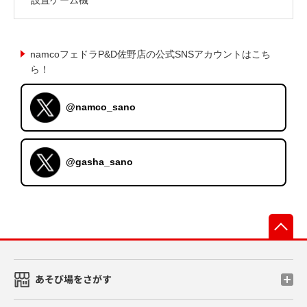
namcoフェドラP&D佐野店の公式SNSアカウントはこち
ら！
@namco_sano
@gasha_sano
先
あそび場をさがす