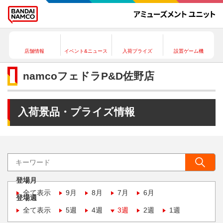
店舗情報
イベント&ニュース
入荷プライズ
設置ゲーム機
namcoフェドラP&D佐野店
入荷景品・プライズ情報
登場月
全て表示
9月
8月
7月
6月
登場週
全て表示
5週
4週
3週
2週
1週