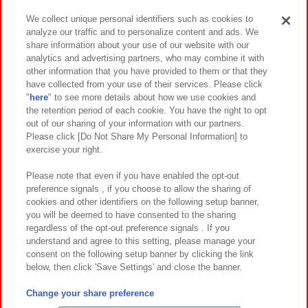
We collect unique personal identifiers such as cookies to
analyze our traffic and to personalize content and ads. We
イベント・キャンペーン
share information about your use of our website with our
analytics and advertising partners, who may combine it with
other information that you have provided to them or that they
have collected from your use of their services. Please click
"
here
" to see more details about how we use cookies and
関連会社
サステナビリティ
サイトポリシー
the retention period of each cookie. You have the right to opt
out of our sharing of your information with our partners.
プライバシーポリシー
ウェブアクセシビリティ方針と検証結果
Please click [Do Not Share My Personal Information] to
exercise your right.
お取引先さまとともに
食品のご提供について
カスタマーハラスメント対応方針
よくあるご質問・お問い合わせ
Please note that even if you have enabled the opt-out
preference signals , if you choose to allow the sharing of
cookies and other identifiers on the following setup banner,
you will be deemed to have consented to the sharing
regardless of the opt-out preference signals . If you
understand and agree to this setting, please manage your
consent on the following setup banner by clicking the link
below, then click 'Save Settings' and close the banner.
©Bandai Namco Amusement Inc.
©Bandai Namco Amusement Lab Inc.
Change your share preference
©Bandai Namco Experience Inc.