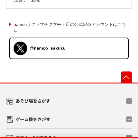
namcoサクラマチクマモト店の公式SNSアカウントはこち
ら！
@namco_sakura
先
あそび場をさがす
ゲーム機をさがす
スマホ・PCであそぶ