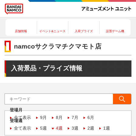
店舗情報
イベント&ニュース
入荷プライズ
設置ゲーム機
namcoサクラマチクマモト店
入荷景品・プライズ情報
登場月
全て表示
9月
8月
7月
6月
登場週
全て表示
5週
4週
3週
2週
1週