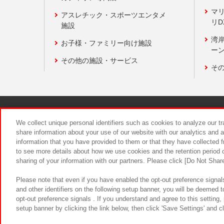
マ
アスレチック・スポーツエンタメ
リD
施設
湾
お子様・ファミリー向け施設
ーン
その他の施設・サービス
そ
関連会社
サステナビリティ
We collect unique personal identifiers such as cookies to analyze our t
share information about your use of our website with our analytics and 
information that you have provided to them or that they have collected f
食品のご提
to see more details about how we use cookies and the retention period o
sharing of your information with our partners. Please click [Do Not Shar
Please note that even if you have enabled the opt-out preference signals
and other identifiers on the following setup banner, you will be deemed 
opt-out preference signals . If you understand and agree to this setting
setup banner by clicking the link below, then click 'Save Settings' and c
©Bandai Namco Amusement Inc.
©Ba