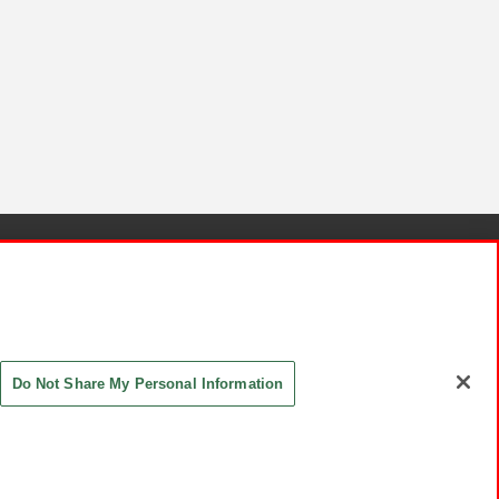
針と検証結果
お取引先さまとともに
お問い合わせ
Do Not Share My Personal Information
ASHIKI Co., Ltd. All Rights Reserved.