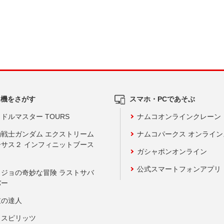
ム機をさがす
スマホ・PCであそぶ
ドルマスター TOURS
ナムコオンラインクレーン
動戦士ガンダム エクストリーム
ナムコパークス オンライ
ーサス２ インフィニットブース
ガシャポンオンライン
公式スマートフォンアプリ
ョジョの奇妙な冒険 ラストサバ
バー
鼓の達人
りスピリッツ