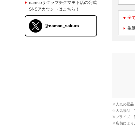
namcoサクラマチクマモト店の公式
SNSアカウントはこちら！
全
@namco_sakura
生