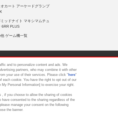
リオカート アーケードグランプ
X
岸ミッドナイト マキシマムチュ
 6RR PLUS
の他 ゲーム機一覧
サイトポリシー
プライバシーポリシー
ウェブアクセシビリティ方
raffic and to personalize content and ads. We
advertising partners, who may combine it with other
rom your use of their services. Please click "
here
"
供について
カスタマーハラスメント対応方針
よくあるご質問・
f each cookie. You have the right to opt out of our
e My Personal Information] to exercise your right.
 , if you choose to allow the sharing of cookies
to have consented to the sharing regardless of the
, please manage your consent on the following
lose the banner.
ndai Namco Amusement Lab Inc.
©Bandai Namco Experience Inc.
©HANAY