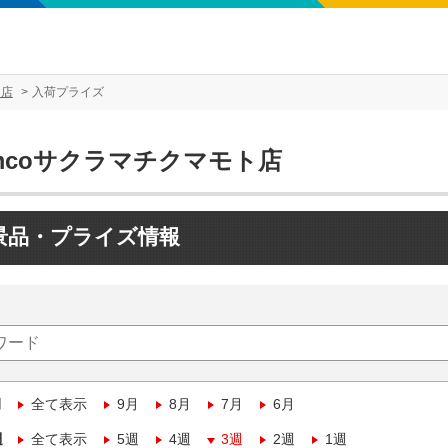
ト店
入荷プライズ
mcoサクラマチクマモト店
景品・プライズ情報
月
全て表示
9月
8月
7月
6月
週
全て表示
5週
4週
3週
2週
1週