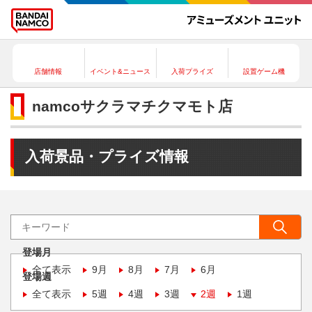
店舗情報
イベント&ニュース
入荷プライズ
設置ゲーム機
namcoサクラマチクマモト店
入荷景品・プライズ情報
登場月
全て表示
9月
8月
7月
6月
登場週
全て表示
5週
4週
3週
2週
1週