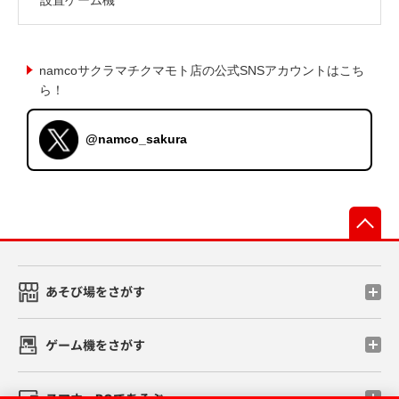
namcoサクラマチクマモト店の公式SNSアカウントはこち
ら！
@namco_sakura
先
あそび場をさがす
ゲーム機をさがす
スマホ・PCであそぶ