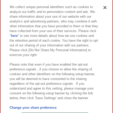
We collect unique personal identifiers such as cookies to
analyze our traffic and to personalize content and ads. We
イベント・キャンペーン
share information about your use of our website with our
analytics and advertising partners, who may combine it with
other information that you have provided to them or that they
have collected from your use of their services. Please click
"
here
" to see more details about how we use cookies and
関連会社
サステナビリティ
サイトポリシー
the retention period of each cookie. You have the right to opt
out of our sharing of your information with our partners.
プライバシーポリシー
ウェブアクセシビリティ方針と検証結果
Please click [Do Not Share My Personal Information] to
exercise your right.
お取引先さまとともに
食品のご提供について
カスタマーハラスメント対応方針
よくあるご質問・お問い合わせ
Please note that even if you have enabled the opt-out
preference signals , if you choose to allow the sharing of
cookies and other identifiers on the following setup banner,
you will be deemed to have consented to the sharing
regardless of the opt-out preference signals . If you
understand and agree to this setting, please manage your
consent on the following setup banner by clicking the link
below, then click 'Save Settings' and close the banner.
©Bandai Namco Amusement Inc.
©Bandai Namco Amusement Lab Inc.
Change your share preference
©Bandai Namco Experience Inc.