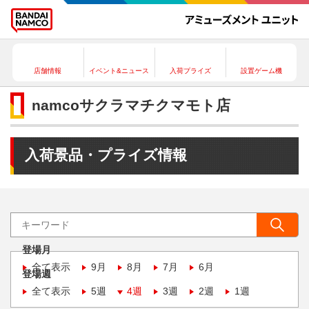
店舗情報
イベント&ニュース
入荷プライズ
設置ゲーム機
namcoサクラマチクマモト店
入荷景品・プライズ情報
登場月
全て表示
9月
8月
7月
6月
登場週
全て表示
5週
4週
3週
2週
1週