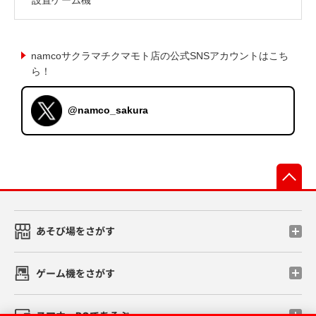
namcoサクラマチクマモト店の公式SNSアカウントはこち
ら！
@namco_sakura
先
あそび場をさがす
ゲーム機をさがす
スマホ・PCであそぶ