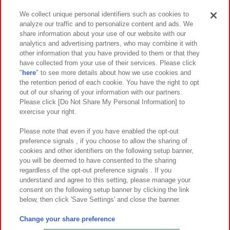
We collect unique personal identifiers such as cookies to
analyze our traffic and to personalize content and ads. We
イベント・キャンペーン
share information about your use of our website with our
analytics and advertising partners, who may combine it with
other information that you have provided to them or that they
have collected from your use of their services. Please click
"
here
" to see more details about how we use cookies and
関連会社
サステナビリティ
サイトポリシー
the retention period of each cookie. You have the right to opt
out of our sharing of your information with our partners.
プライバシーポリシー
ウェブアクセシビリティ方針と検証結果
Please click [Do Not Share My Personal Information] to
exercise your right.
お取引先さまとともに
食品のご提供について
カスタマーハラスメント対応方針
よくあるご質問・お問い合わせ
Please note that even if you have enabled the opt-out
preference signals , if you choose to allow the sharing of
cookies and other identifiers on the following setup banner,
you will be deemed to have consented to the sharing
regardless of the opt-out preference signals . If you
understand and agree to this setting, please manage your
consent on the following setup banner by clicking the link
below, then click 'Save Settings' and close the banner.
©Bandai Namco Amusement Inc.
©Bandai Namco Amusement Lab Inc.
Change your share preference
©Bandai Namco Experience Inc.