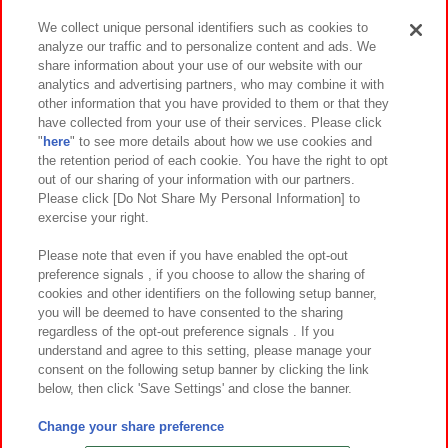
We collect unique personal identifiers such as cookies to
analyze our traffic and to personalize content and ads. We
イベント・キャンペーン
share information about your use of our website with our
analytics and advertising partners, who may combine it with
other information that you have provided to them or that they
have collected from your use of their services. Please click
"
here
" to see more details about how we use cookies and
関連会社
サステナビリティ
サイトポリシー
the retention period of each cookie. You have the right to opt
out of our sharing of your information with our partners.
プライバシーポリシー
ウェブアクセシビリティ方針と検証結果
Please click [Do Not Share My Personal Information] to
exercise your right.
お取引先さまとともに
食品のご提供について
カスタマーハラスメント対応方針
よくあるご質問・お問い合わせ
Please note that even if you have enabled the opt-out
preference signals , if you choose to allow the sharing of
cookies and other identifiers on the following setup banner,
you will be deemed to have consented to the sharing
regardless of the opt-out preference signals . If you
understand and agree to this setting, please manage your
consent on the following setup banner by clicking the link
below, then click 'Save Settings' and close the banner.
©Bandai Namco Amusement Inc.
©Bandai Namco Amusement Lab Inc.
Change your share preference
©Bandai Namco Experience Inc.