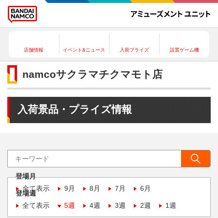
店舗情報
イベント&ニュース
入荷プライズ
設置ゲーム機
namcoサクラマチクマモト店
入荷景品・プライズ情報
登場月
全て表示
9月
8月
7月
6月
登場週
全て表示
5週
4週
3週
2週
1週