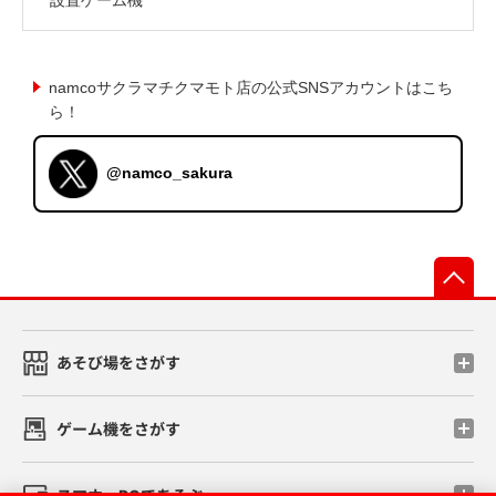
namcoサクラマチクマモト店の公式SNSアカウントはこち
ら！
@namco_sakura
先
あそび場をさがす
ゲーム機をさがす
スマホ・PCであそぶ