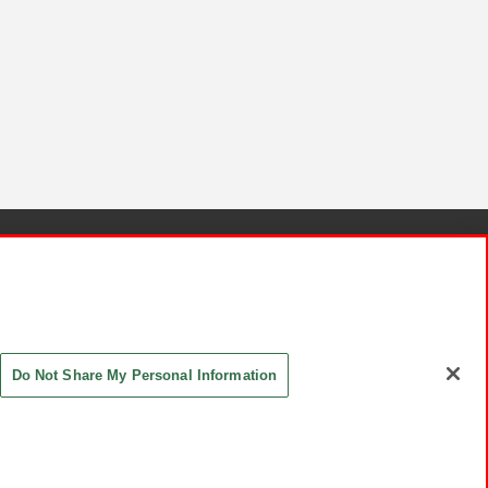
針と検証結果
お取引先さまとともに
お問い合わせ
Do Not Share My Personal Information
ASHIKI Co., Ltd. All Rights Reserved.