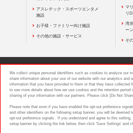
マ
アスレチック・スポーツエンタメ
リD
施設
湾
お子様・ファミリー向け施設
ーン
その他の施設・サービス
そ
関連会社
サステナビリティ
We collect unique personal identifiers such as cookies to analyze our t
share information about your use of our website with our analytics and 
information that you have provided to them or that they have collected f
食品のご提
to see more details about how we use cookies and the retention period o
sharing of your information with our partners. Please click [Do Not Shar
Please note that even if you have enabled the opt-out preference signals
and other identifiers on the following setup banner, you will be deemed 
opt-out preference signals . If you understand and agree to this setting
setup banner by clicking the link below, then click 'Save Settings' and c
©Bandai Namco Amusement Inc.
©Ba