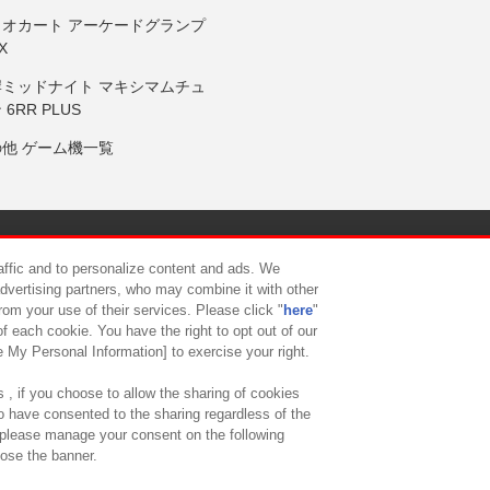
リオカート アーケードグランプ
X
岸ミッドナイト マキシマムチュ
 6RR PLUS
の他 ゲーム機一覧
サイトポリシー
プライバシーポリシー
ウェブアクセシビリティ方
raffic and to personalize content and ads. We
advertising partners, who may combine it with other
rom your use of their services. Please click "
here
"
供について
カスタマーハラスメント対応方針
よくあるご質問・
f each cookie. You have the right to opt out of our
e My Personal Information] to exercise your right.
 , if you choose to allow the sharing of cookies
to have consented to the sharing regardless of the
, please manage your consent on the following
lose the banner.
ndai Namco Amusement Lab Inc.
©Bandai Namco Experience Inc.
©HANAY