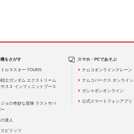
ム機をさがす
スマホ・PCであそぶ
ドルマスター TOURS
ナムコオンラインクレーン
動戦士ガンダム エクストリーム
ナムコパークス オンライ
ーサス２ インフィニットブース
ガシャポンオンライン
公式スマートフォンアプリ
ョジョの奇妙な冒険 ラストサバ
バー
鼓の達人
りスピリッツ