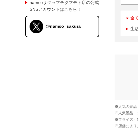
namcoサクラマチクマモト店の公式
SNSアカウントはこちら！
全
@namco_sakura
生