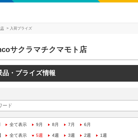
ト店
入荷プライズ
mcoサクラマチクマモト店
景品・プライズ情報
月
全て表示
9月
8月
7月
6月
週
全て表示
5週
4週
3週
2週
1週