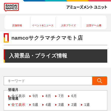
店舗情報
イベント&ニュース
入荷プライズ
設置ゲーム機
namcoサクラマチクマモト店
入荷景品・プライズ情報
登場月
全て表示
9月
8月
7月
6月
登場週
全て表示
5週
4週
3週
2週
1週