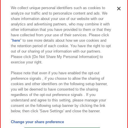
We collect unique personal identifiers such as cookies to
analyze our traffic and to personalize content and ads. We
イベント・キャンペーン
share information about your use of our website with our
analytics and advertising partners, who may combine it with
other information that you have provided to them or that they
have collected from your use of their services. Please click
"
here
" to see more details about how we use cookies and
関連会社
サステナビリティ
サイトポリシー
the retention period of each cookie. You have the right to opt
out of our sharing of your information with our partners.
プライバシーポリシー
ウェブアクセシビリティ方針と検証結果
Please click [Do Not Share My Personal Information] to
exercise your right.
お取引先さまとともに
食品のご提供について
カスタマーハラスメント対応方針
よくあるご質問・お問い合わせ
Please note that even if you have enabled the opt-out
preference signals , if you choose to allow the sharing of
cookies and other identifiers on the following setup banner,
you will be deemed to have consented to the sharing
regardless of the opt-out preference signals . If you
understand and agree to this setting, please manage your
consent on the following setup banner by clicking the link
below, then click 'Save Settings' and close the banner.
©Bandai Namco Amusement Inc.
©Bandai Namco Amusement Lab Inc.
Change your share preference
©Bandai Namco Experience Inc.