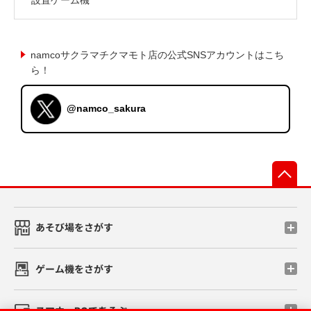
namcoサクラマチクマモト店の公式SNSアカウントはこち
ら！
@namco_sakura
先
あそび場をさがす
ゲーム機をさがす
スマホ・PCであそぶ