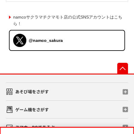
namcoサクラマチクマモト店の公式SNSアカウントはこち
ら！
@namco_sakura
先
あそび場をさがす
ゲーム機をさがす
スマホ・PCであそぶ