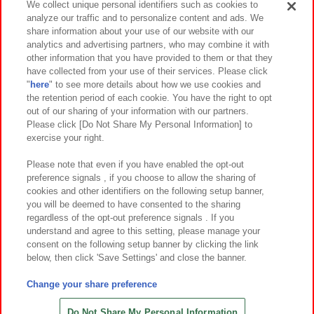
We collect unique personal identifiers such as cookies to
analyze our traffic and to personalize content and ads. We
イベント・キャンペーン
share information about your use of our website with our
analytics and advertising partners, who may combine it with
other information that you have provided to them or that they
have collected from your use of their services. Please click
"
here
" to see more details about how we use cookies and
関連会社
サステナビリティ
サイトポリシー
the retention period of each cookie. You have the right to opt
out of our sharing of your information with our partners.
プライバシーポリシー
ウェブアクセシビリティ方針と検証結果
Please click [Do Not Share My Personal Information] to
exercise your right.
お取引先さまとともに
食品のご提供について
カスタマーハラスメント対応方針
よくあるご質問・お問い合わせ
Please note that even if you have enabled the opt-out
preference signals , if you choose to allow the sharing of
cookies and other identifiers on the following setup banner,
you will be deemed to have consented to the sharing
regardless of the opt-out preference signals . If you
understand and agree to this setting, please manage your
consent on the following setup banner by clicking the link
below, then click 'Save Settings' and close the banner.
©Bandai Namco Amusement Inc.
©Bandai Namco Amusement Lab Inc.
Change your share preference
©Bandai Namco Experience Inc.
©HANAYASHIKI Co., Ltd. All Rights Reserved.
Do Not Share My Personal Information