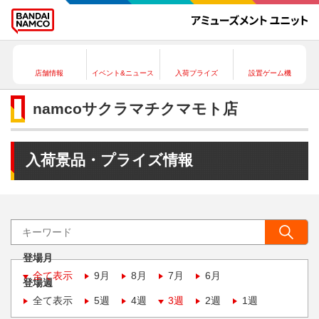
店舗情報
イベント&ニュース
入荷プライズ
設置ゲーム機
namcoサクラマチクマモト店
入荷景品・プライズ情報
登場月
全て表示
9月
8月
7月
6月
登場週
全て表示
5週
4週
3週
2週
1週