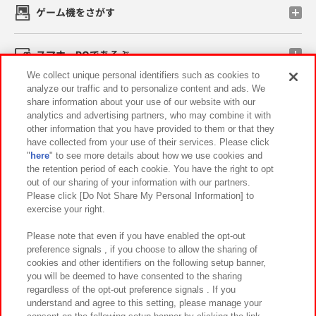
ゲーム機をさがす
スマホ・PCであそぶ
We collect unique personal identifiers such as cookies to
analyze our traffic and to personalize content and ads. We
イベント・キャンペーン
share information about your use of our website with our
analytics and advertising partners, who may combine it with
other information that you have provided to them or that they
have collected from your use of their services. Please click
"
here
" to see more details about how we use cookies and
関連会社
サステナビリティ
サイトポリシー
the retention period of each cookie. You have the right to opt
out of our sharing of your information with our partners.
プライバシーポリシー
ウェブアクセシビリティ方針と検証結果
Please click [Do Not Share My Personal Information] to
exercise your right.
お取引先さまとともに
食品のご提供について
カスタマーハラスメント対応方針
よくあるご質問・お問い合わせ
Please note that even if you have enabled the opt-out
preference signals , if you choose to allow the sharing of
cookies and other identifiers on the following setup banner,
you will be deemed to have consented to the sharing
regardless of the opt-out preference signals . If you
understand and agree to this setting, please manage your