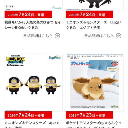
7
24
7
24
2026年
月
日～登場
2026年
月
日～登場
映画ちいかわ 人魚の島のひみつ セイ
ミニオンズ＆モンスターズ LLぬい
レーンBIGぬいぐるみ
ぐるみ エジプト学者
7
24
7
23
2026年
月
日～登場
2026年
月
日～登場
ミニオンズ＆モンスターズ ぬいぐ
ポケットモンスター めちゃもふぐっ