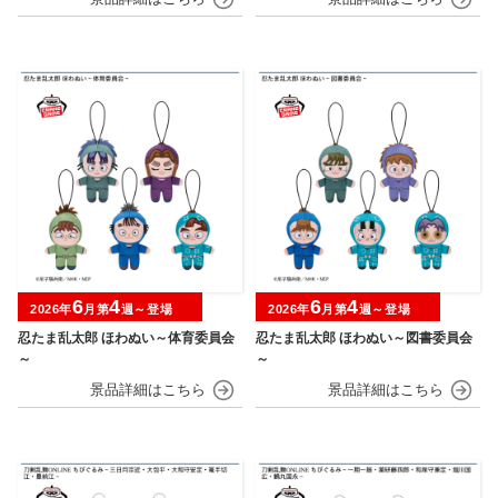
6
4
6
4
2026年
月第
週～登場
2026年
月第
週～登場
忍たま乱太郎 ほわぬい～体育委員会
忍たま乱太郎 ほわぬい～図書委員会
～
～