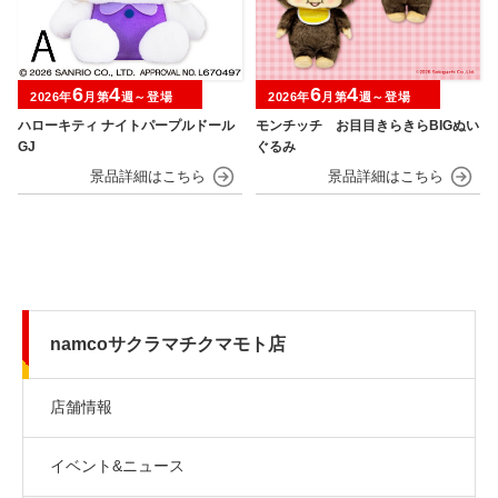
6
4
6
4
2026年
月第
週～登場
2026年
月第
週～登場
ハローキティ ナイトパープルドール
モンチッチ お目目きらきらBIGぬい
GJ
ぐるみ
namcoサクラマチクマモト店
店舗情報
イベント&ニュース