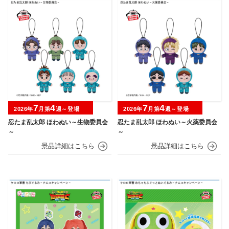
7
4
7
4
2026年
月第
週～登場
2026年
月第
週～登場
忍たま乱太郎 ほわぬい～生物委員会
忍たま乱太郎 ほわぬい～火薬委員会
～
～