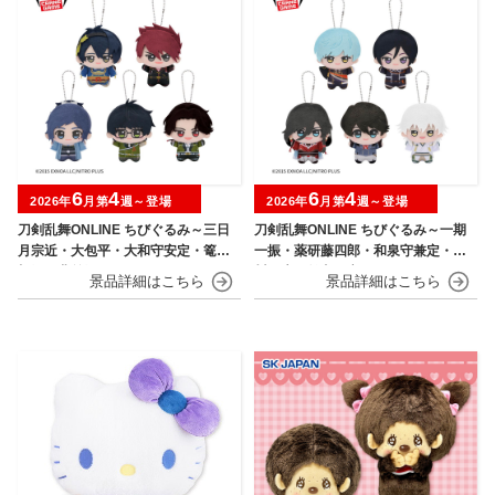
6
4
6
4
2026年
月第
週～登場
2026年
月第
週～登場
刀剣乱舞ONLINE ちびぐるみ～三日
刀剣乱舞ONLINE ちびぐるみ～一期
月宗近・大包平・大和守安定・篭手
一振・薬研藤四郎・和泉守兼定・堀
切江・豊前江～
川国広・鶴丸国永～