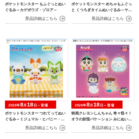
ポケットモンスター もふぐっとぬい
ポケットモンスター めちゃもふぐっ
ぐるみ～カゲボウズ・ゾロア～
と くつろぎタイムぬいぐるみ～ヤド
ン～
8
18
8
18
2026年
月
日～登場
2026年
月
日～登場
ポケットモンスター つれてってぬい
映画クレヨンしんちゃん 奇々怪々！
ぐるみ～ミジュマル・ヒバニー・ニ
オラの妖怪バケ～ション みにぬいぐ
ャオハ～
るみ