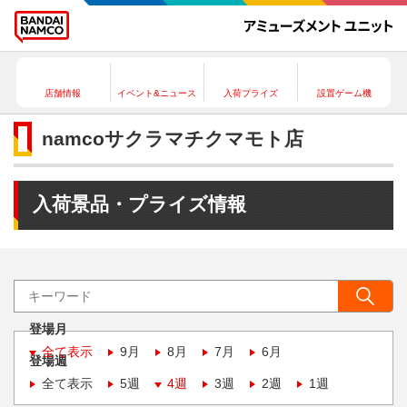
店舗情報
イベント&ニュース
入荷プライズ
設置ゲーム機
namcoサクラマチクマモト店
入荷景品・プライズ情報
登場月
全て表示
9月
8月
7月
6月
登場週
全て表示
5週
4週
3週
2週
1週