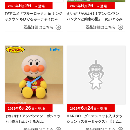
6
26
6
26
2026年
月
日～登場
2026年
月
日～登場
TVアニメ『ブルーロック』 in ナンジ
えいが『それいけ！アンパンマン
ャタウン ちびぐるみ～チャイにゃFe
パンタンと約束の星』 ぬいぐるみ
s～
6
26
6
24
2026年
月
日～登場
2026年
月
日～登場
それいけ！アンパンマン ポシェッ
HARIBO グミマスコット入りクッ
ト小物入れぬいぐるみLL
ション（スターミックス）【ナムコ
限定】