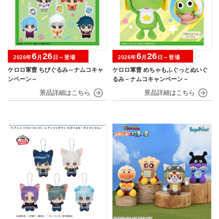
6
26
6
26
2026年
月
日～登場
2026年
月
日～登場
ケロロ軍曹 ちびぐるみ～ナムコキャ
ケロロ軍曹 めちゃもふぐっとぬいぐ
ンペーン～
るみ－ナムコキャンペーン－