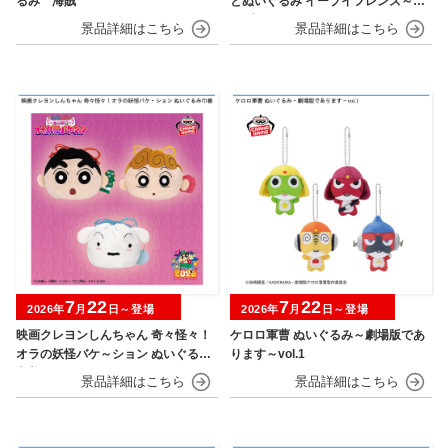
るみ 海賊
とぬいぐるみ イーブイフレンズ～イ
ーブイ～おひるねver.
7
22
7
22
2026年
月
日～登場
2026年
月
日～登場
映画クレヨンしんちゃん 奇々怪々！
ケロロ軍曹 ぬいぐるみ～劇場版であ
オラの妖怪バケ～ション ぬいぐるみ
ります～vol.1
巾着