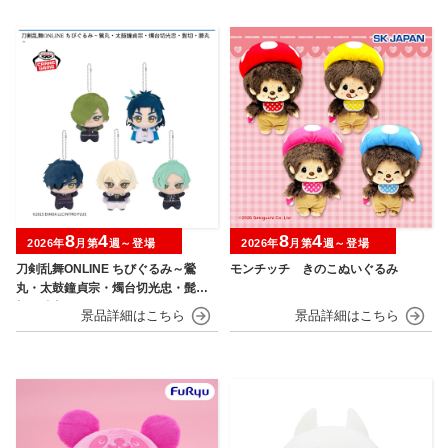
8
4
8
4
2026年
月第
週～登場
2026年
月第
週～登場
刀剣乱舞ONLINE ちびぐるみ～鶯
モンチッチ きのこぬいぐるみ
丸・太鼓鐘貞宗・燭台切光忠・髭
切・膝丸～