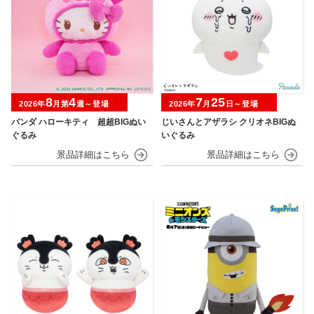
8
4
7
25
2026年
月第
週～登場
2026年
月
日～登場
パンダ ハローキティ 超超BIGぬい
じいさんとアザラシ クリオネBIGぬ
ぐるみ
いぐるみ