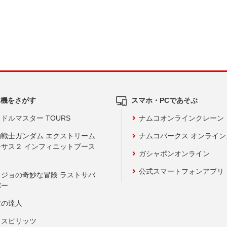
ム機をさがす
スマホ・PCであそぶ
ドルマスター TOURS
ナムコオンラインクレーン
動戦士ガンダム エクストリーム
ナムコパークス オンライ
ーサス２ インフィニットブース
ガシャポンオンライン
公式スマートフォンアプリ
ョジョの奇妙な冒険 ラストサバ
バー
鼓の達人
りスピリッツ