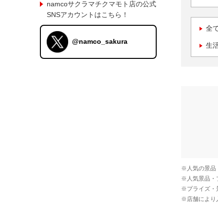
namcoサクラマチクマモト店の公式
SNSアカウントはこちら！
全
@namco_sakura
生