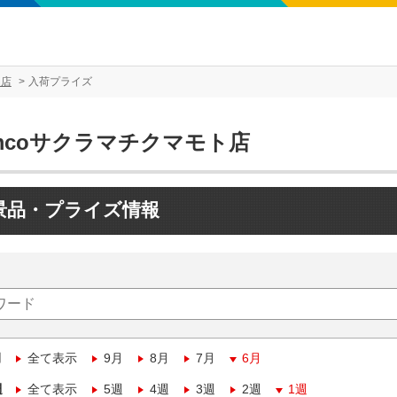
ト店
入荷プライズ
mcoサクラマチクマモト店
景品・プライズ情報
月
全て表示
9月
8月
7月
6月
週
全て表示
5週
4週
3週
2週
1週