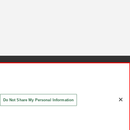
針と検証結果
お取引先さまとともに
お問い合わせ
Do Not Share My Personal Information
ASHIKI Co., Ltd. All Rights Reserved.