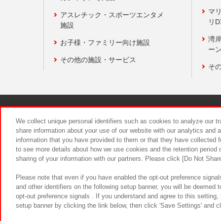
マ
アスレチック・スポーツエンタメ
リD
施設
湾
お子様・ファミリー向け施設
ーン
その他の施設・サービス
そ
関連会社
サステナビリティ
We collect unique personal identifiers such as cookies to analyze our t
share information about your use of our website with our analytics and 
information that you have provided to them or that they have collected f
食品のご提
to see more details about how we use cookies and the retention period o
sharing of your information with our partners. Please click [Do Not Shar
Please note that even if you have enabled the opt-out preference signals
and other identifiers on the following setup banner, you will be deemed 
opt-out preference signals . If you understand and agree to this setting
setup banner by clicking the link below, then click 'Save Settings' and c
©Bandai Namco Amusement Inc.
©Ba