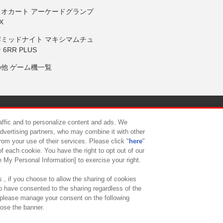
リオカート アーケードグランプ
X
岸ミッドナイト マキシマムチュ
 6RR PLUS
の他 ゲーム機一覧
サイトポリシー
プライバシーポリシー
ウェブアクセシビリティ方
raffic and to personalize content and ads. We
advertising partners, who may combine it with other
rom your use of their services. Please click "
here
"
供について
カスタマーハラスメント対応方針
よくあるご質問・
f each cookie. You have the right to opt out of our
e My Personal Information] to exercise your right.
 , if you choose to allow the sharing of cookies
to have consented to the sharing regardless of the
, please manage your consent on the following
lose the banner.
ndai Namco Amusement Lab Inc.
©Bandai Namco Experience Inc.
©HANAY