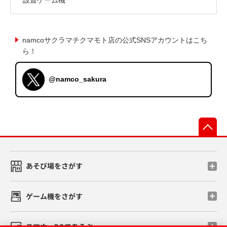
namcoサクラマチクマモト店の公式SNSアカウントはこち
ら！
@namco_sakura
先
あそび場をさがす
ゲーム機をさがす
スマホ・PCであそぶ