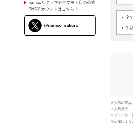
namcoサクラマチクマモト店の公式
SNSアカウントはこちら！
全
@namco_sakura
生