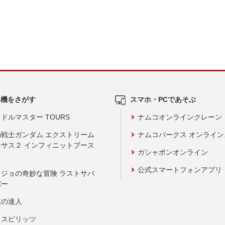
ム機をさがす
スマホ・PCであそぶ
ドルマスター TOURS
ナムコオンラインクレーン
動戦士ガンダム エクストリーム
ナムコパークス オンライ
ーサス２ インフィニットブース
ガシャポンオンライン
公式スマートフォンアプリ
ョジョの奇妙な冒険 ラストサバ
バー
鼓の達人
りスピリッツ