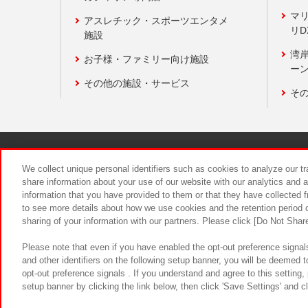
マ
アスレチック・スポーツエンタメ
リD
施設
湾
お子様・ファミリー向け施設
ーン
その他の施設・サービス
そ
関連会社
サステナビリティ
We collect unique personal identifiers such as cookies to analyze our t
share information about your use of our website with our analytics and 
information that you have provided to them or that they have collected f
食品のご提
to see more details about how we use cookies and the retention period o
sharing of your information with our partners. Please click [Do Not Shar
Please note that even if you have enabled the opt-out preference signals
and other identifiers on the following setup banner, you will be deemed 
opt-out preference signals . If you understand and agree to this setting
setup banner by clicking the link below, then click 'Save Settings' and c
©Bandai Namco Amusement Inc.
©Ba