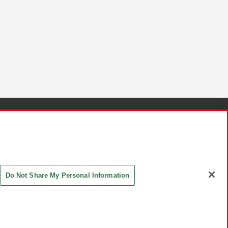
針と検証結果
お取引先さまとともに
お問い合わせ
Do Not Share My Personal Information
ASHIKI Co., Ltd. All Rights Reserved.