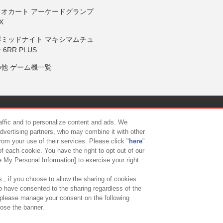
リオカート アーケードグランプ
X
岸ミッドナイト マキシマムチュ
 6RR PLUS
の他 ゲーム機一覧
サイトポリシー
プライバシーポリシー
ウェブアクセシビリティ方
raffic and to personalize content and ads. We
advertising partners, who may combine it with other
rom your use of their services. Please click "
here
"
供について
カスタマーハラスメント対応方針
よくあるご質問・
f each cookie. You have the right to opt out of our
e My Personal Information] to exercise your right.
 , if you choose to allow the sharing of cookies
to have consented to the sharing regardless of the
, please manage your consent on the following
lose the banner.
ndai Namco Amusement Lab Inc.
©Bandai Namco Experience Inc.
©HANAY