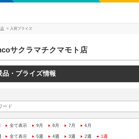
ト店
入荷プライズ
mcoサクラマチクマモト店
景品・プライズ情報
月
全て表示
9月
8月
7月
6月
週
全て表示
5週
4週
3週
2週
1週