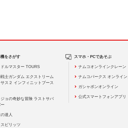
ム機をさがす
スマホ・PCであそぶ
ドルマスター TOURS
ナムコオンラインクレーン
動戦士ガンダム エクストリーム
ナムコパークス オンライ
ーサス２ インフィニットブース
ガシャポンオンライン
公式スマートフォンアプリ
ョジョの奇妙な冒険 ラストサバ
バー
鼓の達人
りスピリッツ