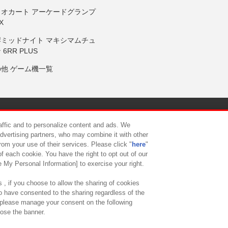
リオカート アーケードグランプ
X
岸ミッドナイト マキシマムチュ
 6RR PLUS
の他 ゲーム機一覧
サイトポリシー
プライバシーポリシー
ウェブアクセシビリティ方
raffic and to personalize content and ads. We
advertising partners, who may combine it with other
rom your use of their services. Please click "
here
"
供について
カスタマーハラスメント対応方針
よくあるご質問・
f each cookie. You have the right to opt out of our
e My Personal Information] to exercise your right.
 , if you choose to allow the sharing of cookies
to have consented to the sharing regardless of the
, please manage your consent on the following
lose the banner.
ndai Namco Amusement Lab Inc.
©Bandai Namco Experience Inc.
©HANAY