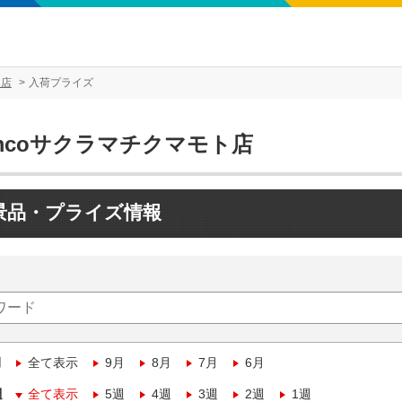
ト店
入荷プライズ
mcoサクラマチクマモト店
景品・プライズ情報
月
全て表示
9月
8月
7月
6月
週
全て表示
5週
4週
3週
2週
1週