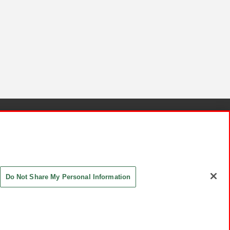
針と検証結果
お取引先さまとともに
お問い合わせ
Do Not Share My Personal Information
ASHIKI Co., Ltd. All Rights Reserved.