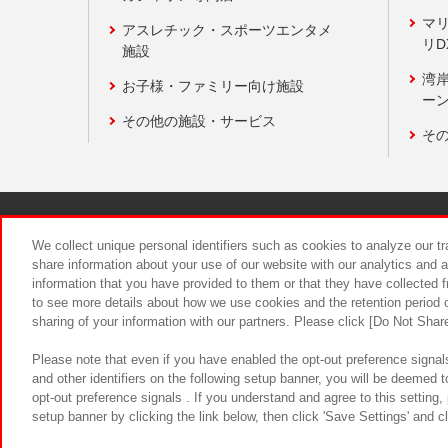
マ
アスレチック・スポーツエンタメ
リD
施設
湾
お子様・ファミリー向け施設
ーン
その他の施設・サービス
そ
関連会社
サステナビリティ
We collect unique personal identifiers such as cookies to analyze our t
share information about your use of our website with our analytics and 
information that you have provided to them or that they have collected f
食品のご提
to see more details about how we use cookies and the retention period o
sharing of your information with our partners. Please click [Do Not Shar
Please note that even if you have enabled the opt-out preference signals
and other identifiers on the following setup banner, you will be deemed 
opt-out preference signals . If you understand and agree to this setting
setup banner by clicking the link below, then click 'Save Settings' and c
©Bandai Namco Amusement Inc.
©Ba