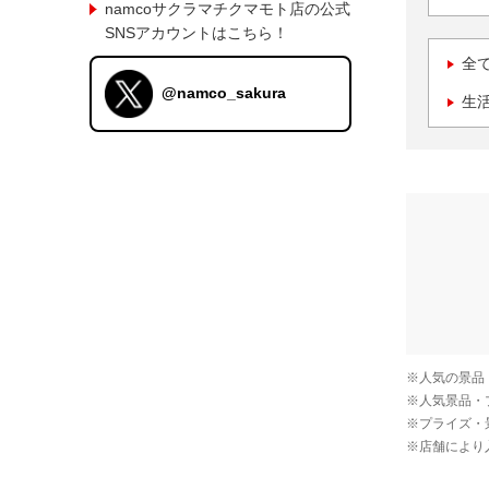
namcoサクラマチクマモト店の公式
SNSアカウントはこちら！
全
@namco_sakura
生