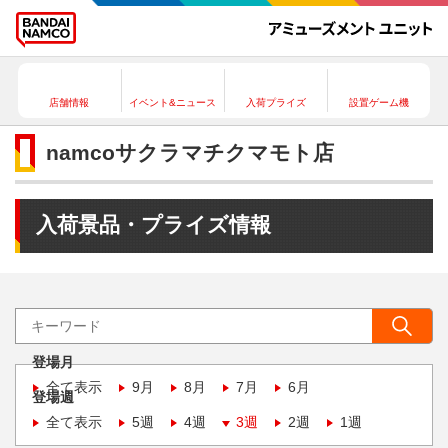
店舗情報
イベント&ニュース
入荷プライズ
設置ゲーム機
namcoサクラマチクマモト店
入荷景品・プライズ情報
登場月
全て表示
9月
8月
7月
6月
登場週
全て表示
5週
4週
3週
2週
1週