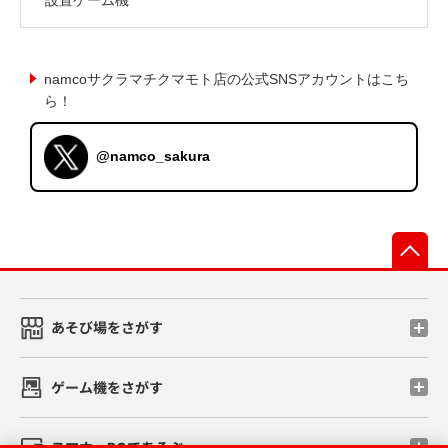
namcoサクラマチクマモト店の公式SNSアカウントはこち
ら！
@namco_sakura
先
あそび場をさがす
ゲーム機をさがす
スマホ・PCであそぶ