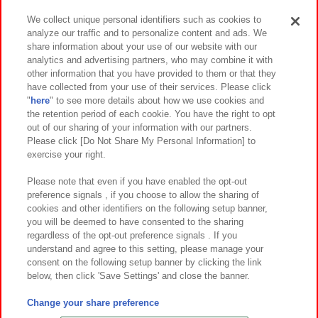
We collect unique personal identifiers such as cookies to
analyze our traffic and to personalize content and ads. We
イベント・キャンペーン
share information about your use of our website with our
analytics and advertising partners, who may combine it with
other information that you have provided to them or that they
have collected from your use of their services. Please click
"
here
" to see more details about how we use cookies and
関連会社
サステナビリティ
サイトポリシー
the retention period of each cookie. You have the right to opt
out of our sharing of your information with our partners.
プライバシーポリシー
ウェブアクセシビリティ方針と検証結果
Please click [Do Not Share My Personal Information] to
exercise your right.
お取引先さまとともに
食品のご提供について
カスタマーハラスメント対応方針
よくあるご質問・お問い合わせ
Please note that even if you have enabled the opt-out
preference signals , if you choose to allow the sharing of
cookies and other identifiers on the following setup banner,
you will be deemed to have consented to the sharing
regardless of the opt-out preference signals . If you
understand and agree to this setting, please manage your
consent on the following setup banner by clicking the link
below, then click 'Save Settings' and close the banner.
©Bandai Namco Amusement Inc.
©Bandai Namco Amusement Lab Inc.
Change your share preference
©Bandai Namco Experience Inc.