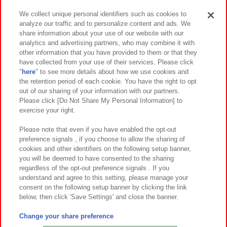
We collect unique personal identifiers such as cookies to
analyze our traffic and to personalize content and ads. We
イベント・キャンペーン
share information about your use of our website with our
analytics and advertising partners, who may combine it with
other information that you have provided to them or that they
have collected from your use of their services. Please click
"
here
" to see more details about how we use cookies and
関連会社
サステナビリティ
サイトポリシー
the retention period of each cookie. You have the right to opt
out of our sharing of your information with our partners.
プライバシーポリシー
ウェブアクセシビリティ方針と検証結果
Please click [Do Not Share My Personal Information] to
exercise your right.
お取引先さまとともに
食品のご提供について
カスタマーハラスメント対応方針
よくあるご質問・お問い合わせ
Please note that even if you have enabled the opt-out
preference signals , if you choose to allow the sharing of
cookies and other identifiers on the following setup banner,
you will be deemed to have consented to the sharing
regardless of the opt-out preference signals . If you
understand and agree to this setting, please manage your
consent on the following setup banner by clicking the link
below, then click 'Save Settings' and close the banner.
©Bandai Namco Amusement Inc.
©Bandai Namco Amusement Lab Inc.
Change your share preference
©Bandai Namco Experience Inc.