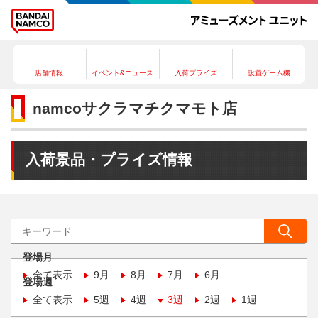
店舗情報
イベント&ニュース
入荷プライズ
設置ゲーム機
namcoサクラマチクマモト店
入荷景品・プライズ情報
登場月
全て表示
9月
8月
7月
6月
登場週
全て表示
5週
4週
3週
2週
1週