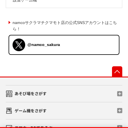
namcoサクラマチクマモト店の公式SNSアカウントはこち
ら！
@namco_sakura
先
あそび場をさがす
ゲーム機をさがす
スマホ・PCであそぶ