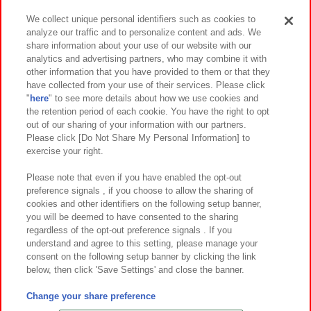
We collect unique personal identifiers such as cookies to
analyze our traffic and to personalize content and ads. We
イベント・キャンペーン
share information about your use of our website with our
analytics and advertising partners, who may combine it with
other information that you have provided to them or that they
have collected from your use of their services. Please click
"
here
" to see more details about how we use cookies and
関連会社
サステナビリティ
サイトポリシー
the retention period of each cookie. You have the right to opt
out of our sharing of your information with our partners.
プライバシーポリシー
ウェブアクセシビリティ方針と検証結果
Please click [Do Not Share My Personal Information] to
exercise your right.
お取引先さまとともに
食品のご提供について
カスタマーハラスメント対応方針
よくあるご質問・お問い合わせ
Please note that even if you have enabled the opt-out
preference signals , if you choose to allow the sharing of
cookies and other identifiers on the following setup banner,
you will be deemed to have consented to the sharing
regardless of the opt-out preference signals . If you
understand and agree to this setting, please manage your
consent on the following setup banner by clicking the link
below, then click 'Save Settings' and close the banner.
©Bandai Namco Amusement Inc.
©Bandai Namco Amusement Lab Inc.
Change your share preference
©Bandai Namco Experience Inc.