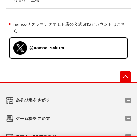
namcoサクラマチクマモト店の公式SNSアカウントはこち
ら！
@namco_sakura
先
あそび場をさがす
ゲーム機をさがす
スマホ・PCであそぶ