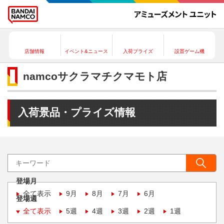
店舗情報
イベント&ニュース
入荷プライズ
設置ゲーム機
namcoサクラマチクマモト店
入荷景品・プライズ情報
登場月
全て表示
9月
8月
7月
6月
登場週
全て表示
5週
4週
3週
2週
1週