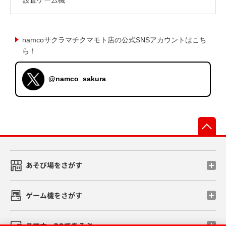
namcoサクラマチクマモト店の公式SNSアカウントはこち
ら！
@namco_sakura
先
あそび場をさがす
ゲーム機をさがす
スマホ・PCであそぶ