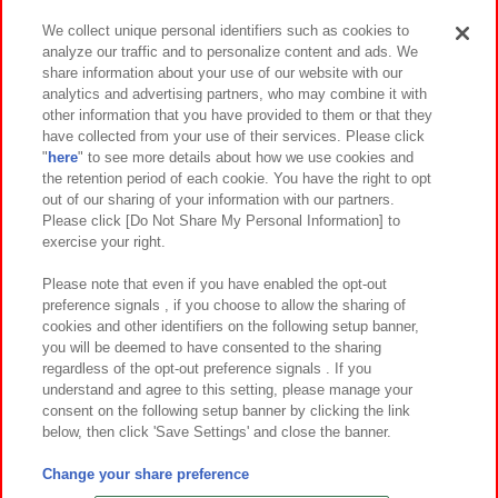
We collect unique personal identifiers such as cookies to
analyze our traffic and to personalize content and ads. We
イベント・キャンペーン
share information about your use of our website with our
analytics and advertising partners, who may combine it with
other information that you have provided to them or that they
have collected from your use of their services. Please click
"
here
" to see more details about how we use cookies and
関連会社
サステナビリティ
サイトポリシー
the retention period of each cookie. You have the right to opt
out of our sharing of your information with our partners.
プライバシーポリシー
ウェブアクセシビリティ方針と検証結果
Please click [Do Not Share My Personal Information] to
exercise your right.
お取引先さまとともに
食品のご提供について
カスタマーハラスメント対応方針
よくあるご質問・お問い合わせ
Please note that even if you have enabled the opt-out
preference signals , if you choose to allow the sharing of
cookies and other identifiers on the following setup banner,
you will be deemed to have consented to the sharing
regardless of the opt-out preference signals . If you
understand and agree to this setting, please manage your
consent on the following setup banner by clicking the link
below, then click 'Save Settings' and close the banner.
©Bandai Namco Amusement Inc.
©Bandai Namco Amusement Lab Inc.
Change your share preference
©Bandai Namco Experience Inc.