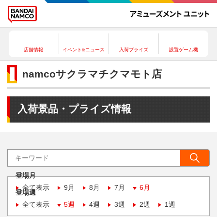
店舗情報
イベント&ニュース
入荷プライズ
設置ゲーム機
namcoサクラマチクマモト店
入荷景品・プライズ情報
登場月
全て表示
9月
8月
7月
6月
登場週
全て表示
5週
4週
3週
2週
1週