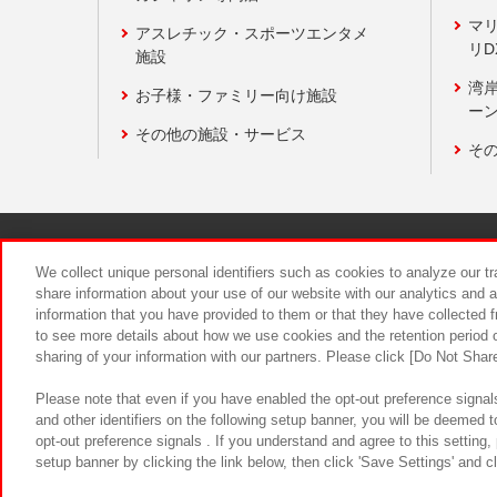
マ
アスレチック・スポーツエンタメ
リD
施設
湾
お子様・ファミリー向け施設
ーン
その他の施設・サービス
そ
関連会社
サステナビリティ
We collect unique personal identifiers such as cookies to analyze our t
share information about your use of our website with our analytics and 
information that you have provided to them or that they have collected f
食品のご提
to see more details about how we use cookies and the retention period o
sharing of your information with our partners. Please click [Do Not Shar
Please note that even if you have enabled the opt-out preference signals
and other identifiers on the following setup banner, you will be deemed 
opt-out preference signals . If you understand and agree to this setting
setup banner by clicking the link below, then click 'Save Settings' and c
©Bandai Namco Amusement Inc.
©Ba