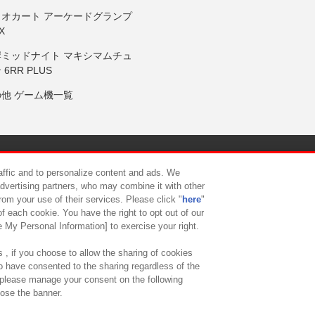
リオカート アーケードグランプ
X
岸ミッドナイト マキシマムチュ
 6RR PLUS
の他 ゲーム機一覧
サイトポリシー
プライバシーポリシー
ウェブアクセシビリティ方
raffic and to personalize content and ads. We
advertising partners, who may combine it with other
rom your use of their services. Please click "
here
"
供について
カスタマーハラスメント対応方針
よくあるご質問・
f each cookie. You have the right to opt out of our
e My Personal Information] to exercise your right.
 , if you choose to allow the sharing of cookies
to have consented to the sharing regardless of the
, please manage your consent on the following
lose the banner.
ndai Namco Amusement Lab Inc.
©Bandai Namco Experience Inc.
©HANAY