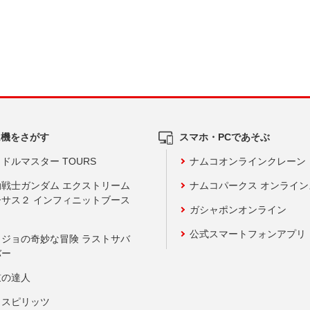
ム機をさがす
スマホ・PCであそぶ
ドルマスター TOURS
ナムコオンラインクレーン
動戦士ガンダム エクストリーム
ナムコパークス オンライ
ーサス２ インフィニットブース
ガシャポンオンライン
公式スマートフォンアプリ
ョジョの奇妙な冒険 ラストサバ
バー
鼓の達人
りスピリッツ