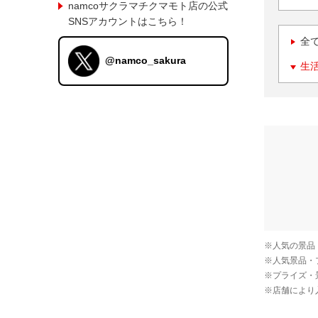
namcoサクラマチクマモト店の公式
SNSアカウントはこちら！
全
@namco_sakura
生