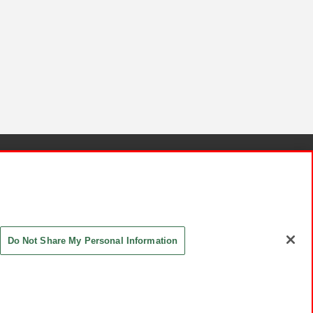
針と検証結果
お取引先さまとともに
お問い合わせ
Do Not Share My Personal Information
ASHIKI Co., Ltd. All Rights Reserved.