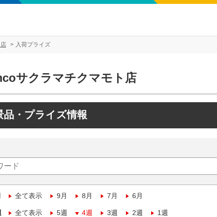
ト店
入荷プライズ
mcoサクラマチクマモト店
景品・プライズ情報
月
全て表示
9月
8月
7月
6月
週
全て表示
5週
4週
3週
2週
1週