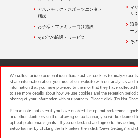
マ
アスレチック・スポーツエンタメ
リD
施設
湾
お子様・ファミリー向け施設
ーン
その他の施設・サービス
そ
関連会社
サステナビリティ
We collect unique personal identifiers such as cookies to analyze our t
share information about your use of our website with our analytics and 
information that you have provided to them or that they have collected f
食品のご提
to see more details about how we use cookies and the retention period o
sharing of your information with our partners. Please click [Do Not Shar
Please note that even if you have enabled the opt-out preference signals
and other identifiers on the following setup banner, you will be deemed 
opt-out preference signals . If you understand and agree to this setting
setup banner by clicking the link below, then click 'Save Settings' and c
©Bandai Namco Amusement Inc.
©Ba