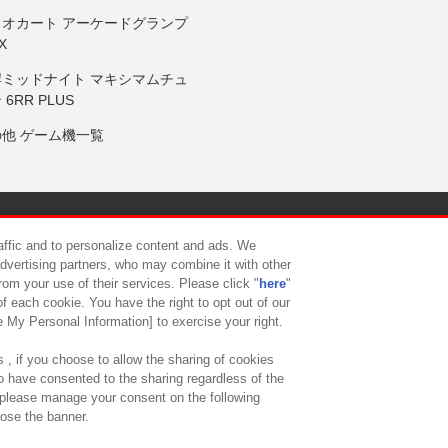
リオカート アーケードグランプ
X
岸ミッドナイト マキシマムチュ
 6RR PLUS
の他 ゲーム機一覧
サイトポリシー
プライバシーポリシー
ウェブアクセシビリティ方
raffic and to personalize content and ads. We
advertising partners, who may combine it with other
rom your use of their services. Please click "
here
"
供について
カスタマーハラスメント対応方針
よくあるご質問・
f each cookie. You have the right to opt out of our
e My Personal Information] to exercise your right.
 , if you choose to allow the sharing of cookies
to have consented to the sharing regardless of the
, please manage your consent on the following
lose the banner.
ndai Namco Amusement Lab Inc.
©Bandai Namco Experience Inc.
©HANAY