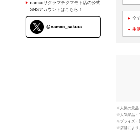
namcoサクラマチクマモト店の公式
SNSアカウントはこちら！
全
@namco_sakura
生