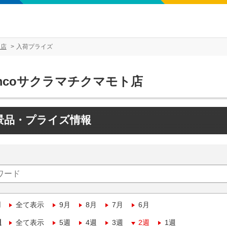
ト店
入荷プライズ
mcoサクラマチクマモト店
景品・プライズ情報
月
全て表示
9月
8月
7月
6月
週
全て表示
5週
4週
3週
2週
1週