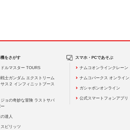
ム機をさがす
スマホ・PCであそぶ
ドルマスター TOURS
ナムコオンラインクレーン
動戦士ガンダム エクストリーム
ナムコパークス オンライ
ーサス２ インフィニットブース
ガシャポンオンライン
公式スマートフォンアプリ
ョジョの奇妙な冒険 ラストサバ
バー
鼓の達人
りスピリッツ