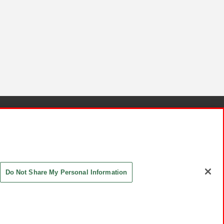
針と検証結果
お取引先さまとともに
お問い合わせ
Do Not Share My Personal Information
ASHIKI Co., Ltd. All Rights Reserved.