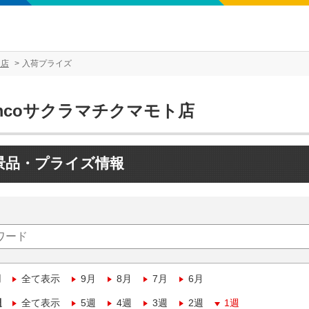
ト店
入荷プライズ
mcoサクラマチクマモト店
景品・プライズ情報
月
全て表示
9月
8月
7月
6月
週
全て表示
5週
4週
3週
2週
1週