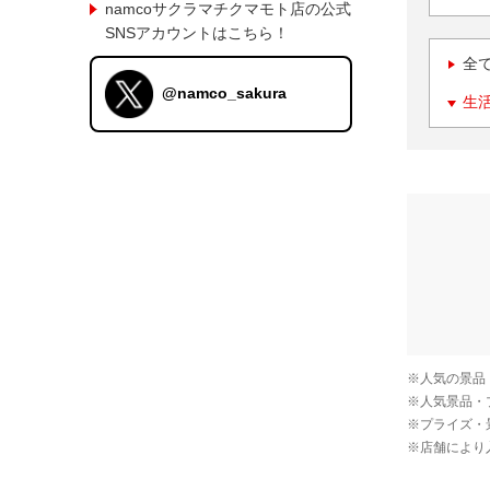
namcoサクラマチクマモト店の公式
SNSアカウントはこちら！
全
@namco_sakura
生