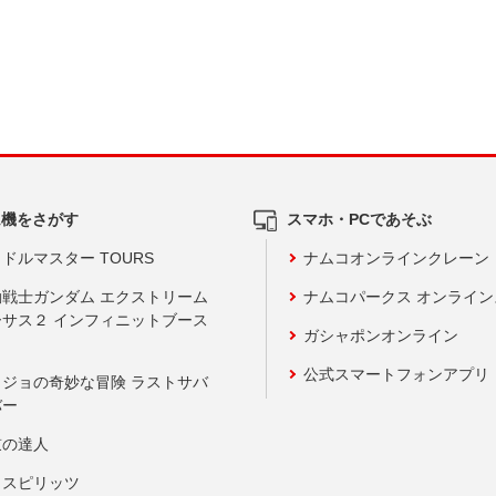
ム機をさがす
スマホ・PCであそぶ
ドルマスター TOURS
ナムコオンラインクレーン
動戦士ガンダム エクストリーム
ナムコパークス オンライ
ーサス２ インフィニットブース
ガシャポンオンライン
公式スマートフォンアプリ
ョジョの奇妙な冒険 ラストサバ
バー
鼓の達人
りスピリッツ