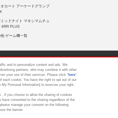
リオカート アーケードグランプ
X
岸ミッドナイト マキシマムチュ
 6RR PLUS
の他 ゲーム機一覧
サイトポリシー
プライバシーポリシー
ウェブアクセシビリティ方
raffic and to personalize content and ads. We
advertising partners, who may combine it with other
rom your use of their services. Please click "
here
"
供について
カスタマーハラスメント対応方針
よくあるご質問・
f each cookie. You have the right to opt out of our
e My Personal Information] to exercise your right.
 , if you choose to allow the sharing of cookies
to have consented to the sharing regardless of the
, please manage your consent on the following
lose the banner.
ndai Namco Amusement Lab Inc.
©Bandai Namco Experience Inc.
©HANAY