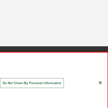
針と検証結果
お取引先さまとともに
お問い合わせ
Do Not Share My Personal Information
ASHIKI Co., Ltd. All Rights Reserved.