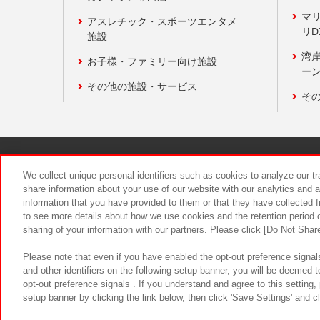
マ
アスレチック・スポーツエンタメ
リD
施設
湾
お子様・ファミリー向け施設
ーン
その他の施設・サービス
そ
関連会社
サステナビリティ
We collect unique personal identifiers such as cookies to analyze our t
share information about your use of our website with our analytics and 
information that you have provided to them or that they have collected f
食品のご提
to see more details about how we use cookies and the retention period o
sharing of your information with our partners. Please click [Do Not Shar
Please note that even if you have enabled the opt-out preference signals
and other identifiers on the following setup banner, you will be deemed 
opt-out preference signals . If you understand and agree to this setting
setup banner by clicking the link below, then click 'Save Settings' and c
©Bandai Namco Amusement Inc.
©Ba