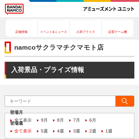
店舗情報
イベント&ニュース
入荷プライズ
設置ゲーム機
namcoサクラマチクマモト店
入荷景品・プライズ情報
登場月
全て表示
9月
8月
7月
6月
登場週
全て表示
5週
4週
3週
2週
1週