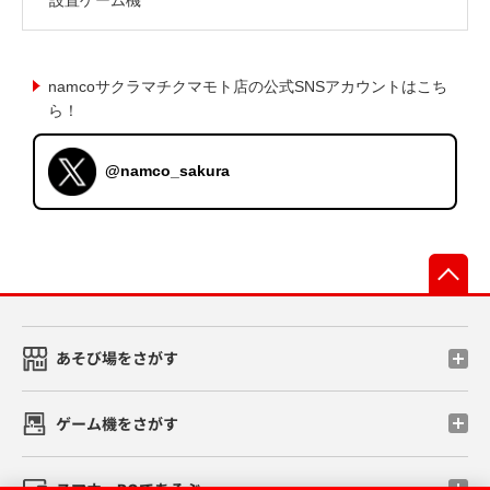
namcoサクラマチクマモト店の公式SNSアカウントはこち
ら！
@namco_sakura
先
あそび場をさがす
ゲーム機をさがす
スマホ・PCであそぶ