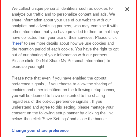
We collect unique personal identifiers such as cookies to
analyze our traffic and to personalize content and ads. We
イベント・キャンペーン
share information about your use of our website with our
analytics and advertising partners, who may combine it with
other information that you have provided to them or that they
have collected from your use of their services. Please click
"
here
" to see more details about how we use cookies and
関連会社
サステナビリティ
サイトポリシー
the retention period of each cookie. You have the right to opt
out of our sharing of your information with our partners.
プライバシーポリシー
ウェブアクセシビリティ方針と検証結果
Please click [Do Not Share My Personal Information] to
exercise your right.
お取引先さまとともに
食品のご提供について
カスタマーハラスメント対応方針
よくあるご質問・お問い合わせ
Please note that even if you have enabled the opt-out
preference signals , if you choose to allow the sharing of
cookies and other identifiers on the following setup banner,
you will be deemed to have consented to the sharing
regardless of the opt-out preference signals . If you
understand and agree to this setting, please manage your
consent on the following setup banner by clicking the link
below, then click 'Save Settings' and close the banner.
©Bandai Namco Amusement Inc.
©Bandai Namco Amusement Lab Inc.
Change your share preference
©Bandai Namco Experience Inc.