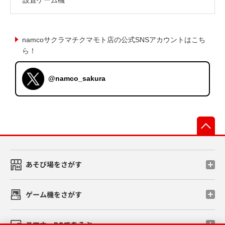
namcoサクラマチクマモト店の公式SNSアカウントはこち
ら！
@namco_sakura
先
あそび場をさがす
ゲーム機をさがす
スマホ・PCであそぶ