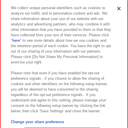
We collect unique personal identifiers such as cookies to
analyze our traffic and to personalize content and ads. We
イベント・キャンペーン
share information about your use of our website with our
analytics and advertising partners, who may combine it with
other information that you have provided to them or that they
have collected from your use of their services. Please click
"
here
" to see more details about how we use cookies and
関連会社
サステナビリティ
サイトポリシー
the retention period of each cookie. You have the right to opt
out of our sharing of your information with our partners.
プライバシーポリシー
ウェブアクセシビリティ方針と検証結果
Please click [Do Not Share My Personal Information] to
exercise your right.
お取引先さまとともに
食品のご提供について
カスタマーハラスメント対応方針
よくあるご質問・お問い合わせ
Please note that even if you have enabled the opt-out
preference signals , if you choose to allow the sharing of
cookies and other identifiers on the following setup banner,
you will be deemed to have consented to the sharing
regardless of the opt-out preference signals . If you
understand and agree to this setting, please manage your
consent on the following setup banner by clicking the link
below, then click 'Save Settings' and close the banner.
©Bandai Namco Amusement Inc.
©Bandai Namco Amusement Lab Inc.
Change your share preference
©Bandai Namco Experience Inc.