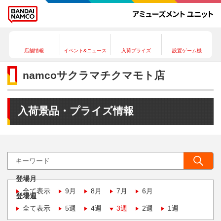
店舗情報
イベント&ニュース
入荷プライズ
設置ゲーム機
namcoサクラマチクマモト店
入荷景品・プライズ情報
登場月
全て表示
9月
8月
7月
6月
登場週
全て表示
5週
4週
3週
2週
1週