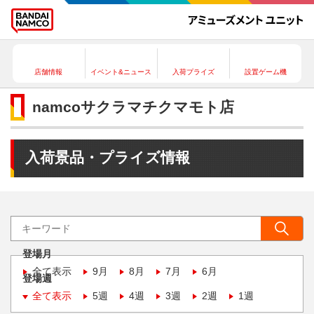
店舗情報
イベント&ニュース
入荷プライズ
設置ゲーム機
namcoサクラマチクマモト店
入荷景品・プライズ情報
登場月
全て表示
9月
8月
7月
6月
登場週
全て表示
5週
4週
3週
2週
1週