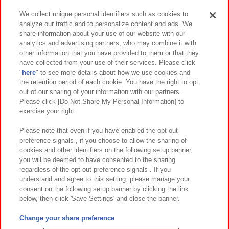
We collect unique personal identifiers such as cookies to
analyze our traffic and to personalize content and ads. We
イベント・キャンペーン
share information about your use of our website with our
analytics and advertising partners, who may combine it with
other information that you have provided to them or that they
have collected from your use of their services. Please click
"
here
" to see more details about how we use cookies and
関連会社
サステナビリティ
サイトポリシー
the retention period of each cookie. You have the right to opt
out of our sharing of your information with our partners.
プライバシーポリシー
ウェブアクセシビリティ方針と検証結果
Please click [Do Not Share My Personal Information] to
exercise your right.
お取引先さまとともに
食品のご提供について
カスタマーハラスメント対応方針
よくあるご質問・お問い合わせ
Please note that even if you have enabled the opt-out
preference signals , if you choose to allow the sharing of
cookies and other identifiers on the following setup banner,
you will be deemed to have consented to the sharing
regardless of the opt-out preference signals . If you
understand and agree to this setting, please manage your
consent on the following setup banner by clicking the link
below, then click 'Save Settings' and close the banner.
©Bandai Namco Amusement Inc.
©Bandai Namco Amusement Lab Inc.
Change your share preference
©Bandai Namco Experience Inc.