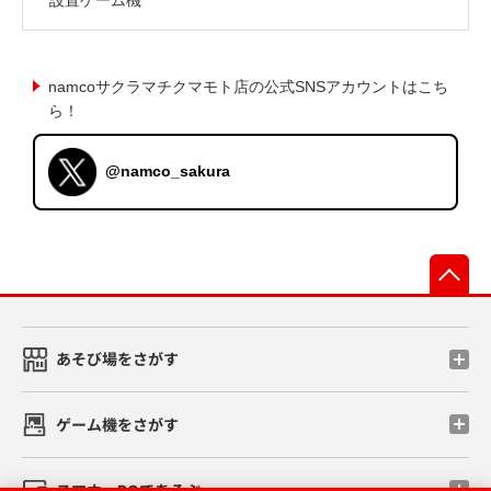
namcoサクラマチクマモト店の公式SNSアカウントはこち
ら！
@namco_sakura
先
あそび場をさがす
ゲーム機をさがす
スマホ・PCであそぶ