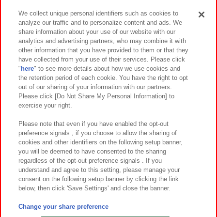
We collect unique personal identifiers such as cookies to
analyze our traffic and to personalize content and ads. We
イベント・キャンペーン
share information about your use of our website with our
analytics and advertising partners, who may combine it with
other information that you have provided to them or that they
have collected from your use of their services. Please click
"
here
" to see more details about how we use cookies and
関連会社
サステナビリティ
サイトポリシー
the retention period of each cookie. You have the right to opt
out of our sharing of your information with our partners.
プライバシーポリシー
ウェブアクセシビリティ方針と検証結果
Please click [Do Not Share My Personal Information] to
exercise your right.
お取引先さまとともに
食品のご提供について
カスタマーハラスメント対応方針
よくあるご質問・お問い合わせ
Please note that even if you have enabled the opt-out
preference signals , if you choose to allow the sharing of
cookies and other identifiers on the following setup banner,
you will be deemed to have consented to the sharing
regardless of the opt-out preference signals . If you
understand and agree to this setting, please manage your
consent on the following setup banner by clicking the link
below, then click 'Save Settings' and close the banner.
©Bandai Namco Amusement Inc.
©Bandai Namco Amusement Lab Inc.
Change your share preference
©Bandai Namco Experience Inc.