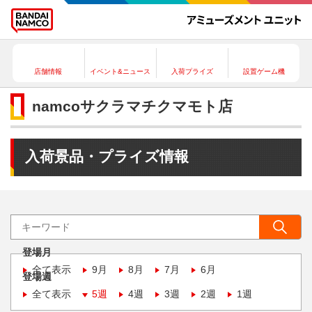
店舗情報
イベント&ニュース
入荷プライズ
設置ゲーム機
namcoサクラマチクマモト店
入荷景品・プライズ情報
登場月
全て表示
9月
8月
7月
6月
登場週
全て表示
5週
4週
3週
2週
1週