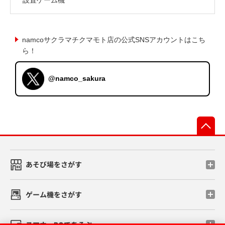
namcoサクラマチクマモト店の公式SNSアカウントはこち
ら！
@namco_sakura
先
あそび場をさがす
ゲーム機をさがす
スマホ・PCであそぶ