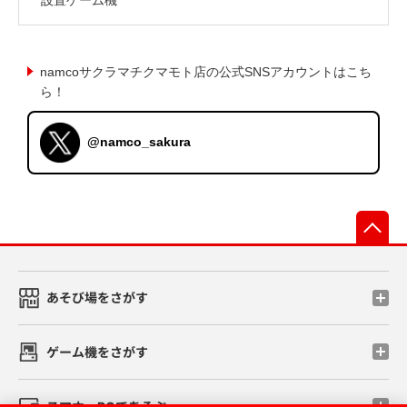
namcoサクラマチクマモト店の公式SNSアカウントはこち
ら！
@namco_sakura
先
あそび場をさがす
ゲーム機をさがす
スマホ・PCであそぶ