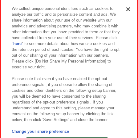
We collect unique personal identifiers such as cookies to
analyze our traffic and to personalize content and ads. We
イベント・キャンペーン
share information about your use of our website with our
analytics and advertising partners, who may combine it with
other information that you have provided to them or that they
have collected from your use of their services. Please click
"
here
" to see more details about how we use cookies and
関連会社
サステナビリティ
サイトポリシー
the retention period of each cookie. You have the right to opt
out of our sharing of your information with our partners.
プライバシーポリシー
ウェブアクセシビリティ方針と検証結果
Please click [Do Not Share My Personal Information] to
exercise your right.
お取引先さまとともに
食品のご提供について
カスタマーハラスメント対応方針
よくあるご質問・お問い合わせ
Please note that even if you have enabled the opt-out
preference signals , if you choose to allow the sharing of
cookies and other identifiers on the following setup banner,
you will be deemed to have consented to the sharing
regardless of the opt-out preference signals . If you
understand and agree to this setting, please manage your
consent on the following setup banner by clicking the link
below, then click 'Save Settings' and close the banner.
©Bandai Namco Amusement Inc.
©Bandai Namco Amusement Lab Inc.
Change your share preference
©Bandai Namco Experience Inc.