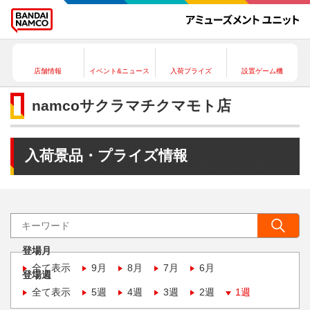
店舗情報
イベント&ニュース
入荷プライズ
設置ゲーム機
namcoサクラマチクマモト店
入荷景品・プライズ情報
登場月
全て表示
9月
8月
7月
6月
登場週
全て表示
5週
4週
3週
2週
1週