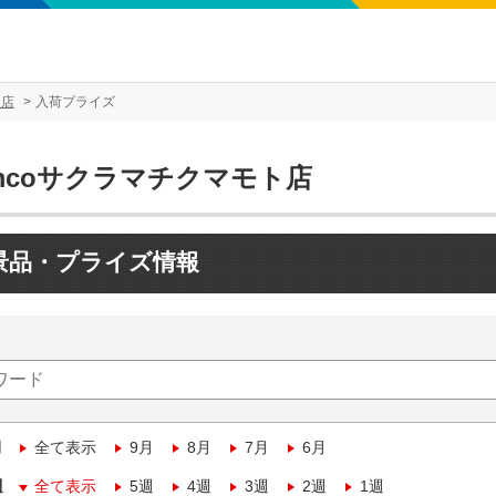
ト店
入荷プライズ
mcoサクラマチクマモト店
景品・プライズ情報
月
全て表示
9月
8月
7月
6月
週
全て表示
5週
4週
3週
2週
1週