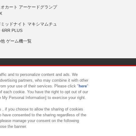
リオカート アーケードグランプ
X
岸ミッドナイト マキシマムチュ
 6RR PLUS
の他 ゲーム機一覧
サイトポリシー
プライバシーポリシー
ウェブアクセシビリティ方
raffic and to personalize content and ads. We
advertising partners, who may combine it with other
rom your use of their services. Please click "
here
"
供について
カスタマーハラスメント対応方針
よくあるご質問・
f each cookie. You have the right to opt out of our
e My Personal Information] to exercise your right.
 , if you choose to allow the sharing of cookies
to have consented to the sharing regardless of the
, please manage your consent on the following
lose the banner.
ndai Namco Amusement Lab Inc.
©Bandai Namco Experience Inc.
©HANAY