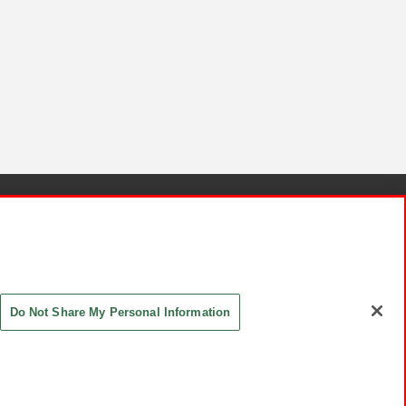
針と検証結果
お取引先さまとともに
お問い合わせ
Do Not Share My Personal Information
ASHIKI Co., Ltd. All Rights Reserved.