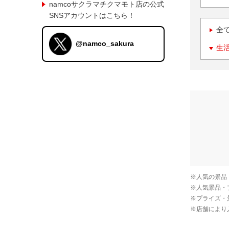
namcoサクラマチクマモト店の公式
SNSアカウントはこちら！
全
@namco_sakura
生