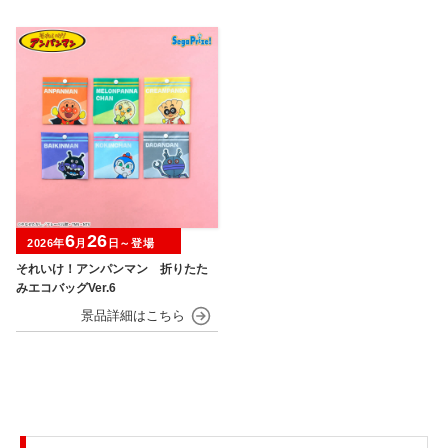
6
26
2026年
月
日～登場
それいけ！アンパンマン 折りたた
みエコバッグVer.6