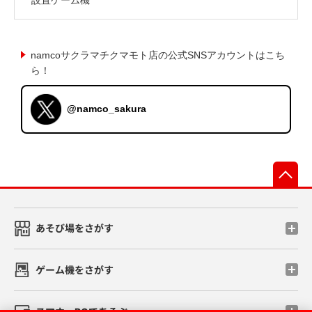
namcoサクラマチクマモト店の公式SNSアカウントはこち
ら！
@namco_sakura
先
あそび場をさがす
ゲーム機をさがす
スマホ・PCであそぶ