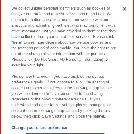
We collect unique personal identifiers such as cookies to
analyze our traffic and to personalize content and ads. We
イベント・キャンペーン
share information about your use of our website with our
analytics and advertising partners, who may combine it with
other information that you have provided to them or that they
have collected from your use of their services. Please click
"
here
" to see more details about how we use cookies and
関連会社
サステナビリティ
サイトポリシー
the retention period of each cookie. You have the right to opt
out of our sharing of your information with our partners.
プライバシーポリシー
ウェブアクセシビリティ方針と検証結果
Please click [Do Not Share My Personal Information] to
exercise your right.
お取引先さまとともに
食品のご提供について
カスタマーハラスメント対応方針
よくあるご質問・お問い合わせ
Please note that even if you have enabled the opt-out
preference signals , if you choose to allow the sharing of
cookies and other identifiers on the following setup banner,
you will be deemed to have consented to the sharing
regardless of the opt-out preference signals . If you
understand and agree to this setting, please manage your
consent on the following setup banner by clicking the link
below, then click 'Save Settings' and close the banner.
©Bandai Namco Amusement Inc.
©Bandai Namco Amusement Lab Inc.
Change your share preference
©Bandai Namco Experience Inc.