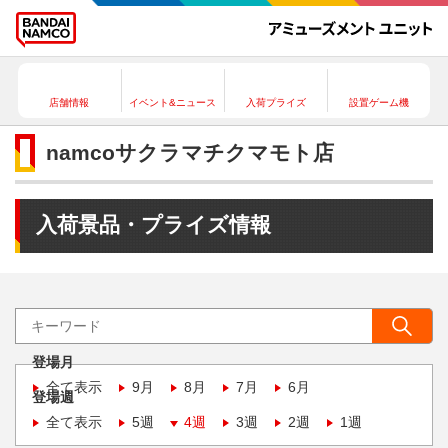
店舗情報
イベント&ニュース
入荷プライズ
設置ゲーム機
namcoサクラマチクマモト店
入荷景品・プライズ情報
登場月
全て表示
9月
8月
7月
6月
登場週
全て表示
5週
4週
3週
2週
1週