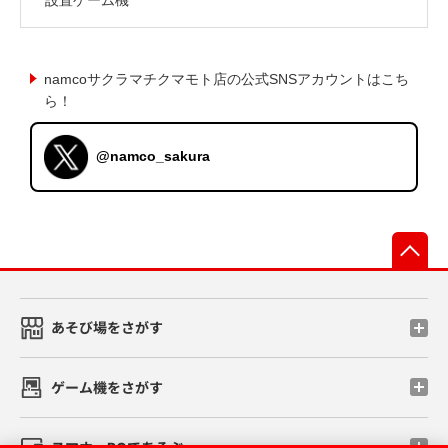
namcoサクラマチクマモト店の公式SNSアカウントはこち
ら！
@namco_sakura
先
あそび場をさがす
ゲーム機をさがす
スマホ・PCであそぶ