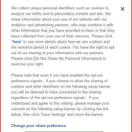
We collect unique personal identifiers such as cookies to
analyze our traffic and to personalize content and ads. We
イベント・キャンペーン
share information about your use of our website with our
analytics and advertising partners, who may combine it with
other information that you have provided to them or that they
have collected from your use of their services. Please click
"
here
" to see more details about how we use cookies and
関連会社
サステナビリティ
サイトポリシー
the retention period of each cookie. You have the right to opt
out of our sharing of your information with our partners.
プライバシーポリシー
ウェブアクセシビリティ方針と検証結果
Please click [Do Not Share My Personal Information] to
exercise your right.
お取引先さまとともに
食品のご提供について
カスタマーハラスメント対応方針
よくあるご質問・お問い合わせ
Please note that even if you have enabled the opt-out
preference signals , if you choose to allow the sharing of
cookies and other identifiers on the following setup banner,
you will be deemed to have consented to the sharing
regardless of the opt-out preference signals . If you
understand and agree to this setting, please manage your
consent on the following setup banner by clicking the link
below, then click 'Save Settings' and close the banner.
©Bandai Namco Amusement Inc.
©Bandai Namco Amusement Lab Inc.
Change your share preference
©Bandai Namco Experience Inc.