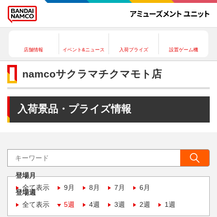
店舗情報
イベント&ニュース
入荷プライズ
設置ゲーム機
namcoサクラマチクマモト店
入荷景品・プライズ情報
登場月
全て表示
9月
8月
7月
6月
登場週
全て表示
5週
4週
3週
2週
1週