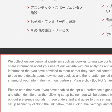
マ
アスレチック・スポーツエンタメ
リD
施設
湾
お子様・ファミリー向け施設
ーン
その他の施設・サービス
そ
関連会社
サステナビリティ
We collect unique personal identifiers such as cookies to analyze our t
share information about your use of our website with our analytics and 
information that you have provided to them or that they have collected f
食品のご提
to see more details about how we use cookies and the retention period o
sharing of your information with our partners. Please click [Do Not Shar
Please note that even if you have enabled the opt-out preference signals
and other identifiers on the following setup banner, you will be deemed 
opt-out preference signals . If you understand and agree to this setting
setup banner by clicking the link below, then click 'Save Settings' and c
©Bandai Namco Amusement Inc.
©Ba