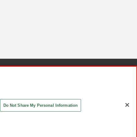
針と検証結果
お取引先さまとともに
お問い合わせ
Do Not Share My Personal Information
ASHIKI Co., Ltd. All Rights Reserved.