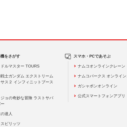
ム機をさがす
スマホ・PCであそぶ
ドルマスター TOURS
ナムコオンラインクレーン
動戦士ガンダム エクストリーム
ナムコパークス オンライ
ーサス２ インフィニットブース
ガシャポンオンライン
公式スマートフォンアプリ
ョジョの奇妙な冒険 ラストサバ
バー
鼓の達人
りスピリッツ