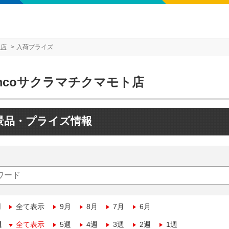
ト店
入荷プライズ
mcoサクラマチクマモト店
景品・プライズ情報
月
全て表示
9月
8月
7月
6月
週
全て表示
5週
4週
3週
2週
1週