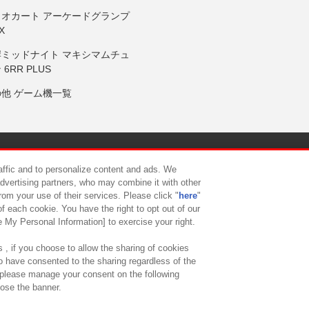
リオカート アーケードグランプ
X
岸ミッドナイト マキシマムチュ
 6RR PLUS
の他 ゲーム機一覧
サイトポリシー
プライバシーポリシー
ウェブアクセシビリティ方
raffic and to personalize content and ads. We
advertising partners, who may combine it with other
rom your use of their services. Please click "
here
"
供について
カスタマーハラスメント対応方針
よくあるご質問・
f each cookie. You have the right to opt out of our
e My Personal Information] to exercise your right.
 , if you choose to allow the sharing of cookies
to have consented to the sharing regardless of the
, please manage your consent on the following
lose the banner.
ndai Namco Amusement Lab Inc.
©Bandai Namco Experience Inc.
©HANAY