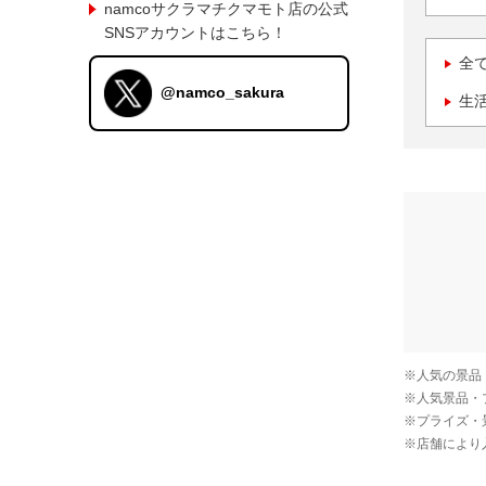
namcoサクラマチクマモト店の公式
SNSアカウントはこちら！
全
@namco_sakura
生