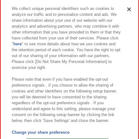
We collect unique personal identifiers such as cookies to
analyze our traffic and to personalize content and ads. We
イベント・キャンペーン
share information about your use of our website with our
analytics and advertising partners, who may combine it with
other information that you have provided to them or that they
have collected from your use of their services. Please click
"
here
" to see more details about how we use cookies and
関連会社
サステナビリティ
サイトポリシー
the retention period of each cookie. You have the right to opt
out of our sharing of your information with our partners.
プライバシーポリシー
ウェブアクセシビリティ方針と検証結果
Please click [Do Not Share My Personal Information] to
exercise your right.
お取引先さまとともに
食品のご提供について
カスタマーハラスメント対応方針
よくあるご質問・お問い合わせ
Please note that even if you have enabled the opt-out
preference signals , if you choose to allow the sharing of
cookies and other identifiers on the following setup banner,
you will be deemed to have consented to the sharing
regardless of the opt-out preference signals . If you
understand and agree to this setting, please manage your
consent on the following setup banner by clicking the link
below, then click 'Save Settings' and close the banner.
©Bandai Namco Amusement Inc.
©Bandai Namco Amusement Lab Inc.
Change your share preference
©Bandai Namco Experience Inc.