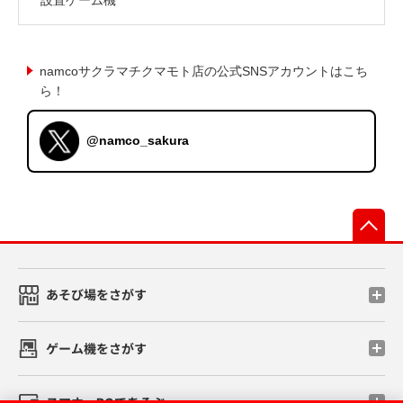
namcoサクラマチクマモト店の公式SNSアカウントはこち
ら！
@namco_sakura
先
あそび場をさがす
ゲーム機をさがす
スマホ・PCであそぶ