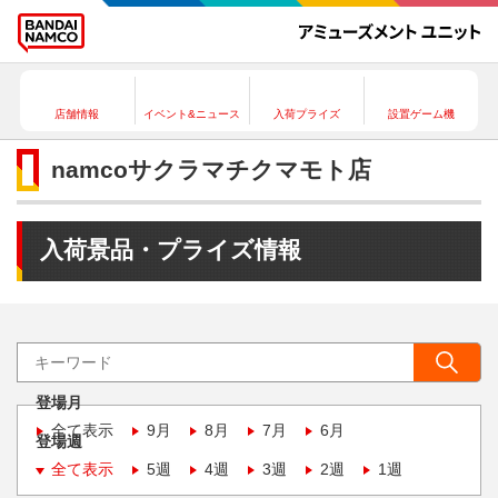
店舗情報
イベント&ニュース
入荷プライズ
設置ゲーム機
namcoサクラマチクマモト店
入荷景品・プライズ情報
登場月
全て表示
9月
8月
7月
6月
登場週
全て表示
5週
4週
3週
2週
1週