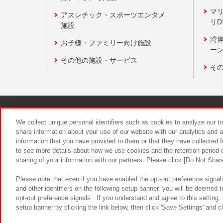
マ
アスレチック・スポーツエンタメ
リD
施設
湾
お子様・ファミリー向け施設
ーン
その他の施設・サービス
そ
関連会社
サステナビリティ
We collect unique personal identifiers such as cookies to analyze our t
share information about your use of our website with our analytics and 
information that you have provided to them or that they have collected f
食品のご提
to see more details about how we use cookies and the retention period o
sharing of your information with our partners. Please click [Do Not Shar
Please note that even if you have enabled the opt-out preference signals
and other identifiers on the following setup banner, you will be deemed 
opt-out preference signals . If you understand and agree to this setting
setup banner by clicking the link below, then click 'Save Settings' and c
©Bandai Namco Amusement Inc.
©Ba