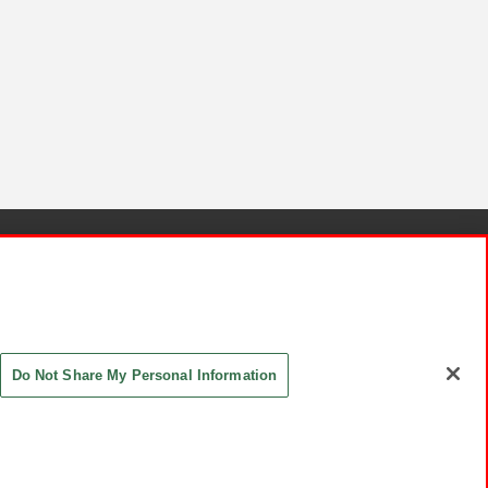
針と検証結果
お取引先さまとともに
お問い合わせ
Do Not Share My Personal Information
ASHIKI Co., Ltd. All Rights Reserved.