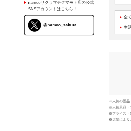
namcoサクラマチクマモト店の公式
SNSアカウントはこちら！
全
@namco_sakura
生