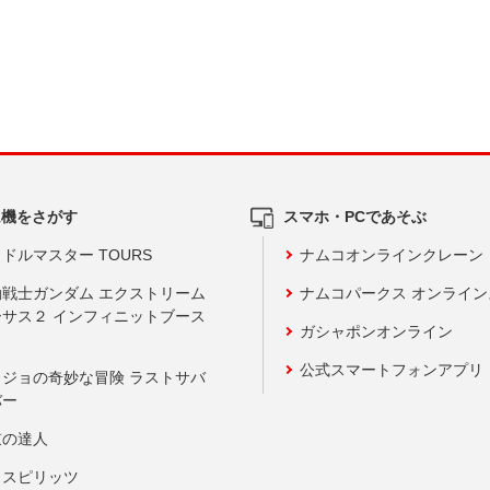
ム機をさがす
スマホ・PCであそぶ
ドルマスター TOURS
ナムコオンラインクレーン
動戦士ガンダム エクストリーム
ナムコパークス オンライ
ーサス２ インフィニットブース
ガシャポンオンライン
公式スマートフォンアプリ
ョジョの奇妙な冒険 ラストサバ
バー
鼓の達人
りスピリッツ