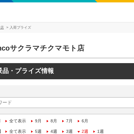
ト店
入荷プライズ
mcoサクラマチクマモト店
景品・プライズ情報
月
全て表示
9月
8月
7月
6月
週
全て表示
5週
4週
3週
2週
1週