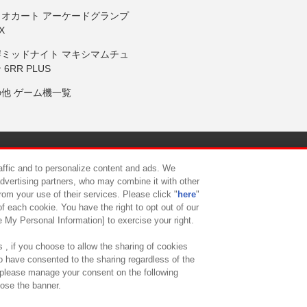
リオカート アーケードグランプ
X
岸ミッドナイト マキシマムチュ
 6RR PLUS
の他 ゲーム機一覧
サイトポリシー
プライバシーポリシー
ウェブアクセシビリティ方
raffic and to personalize content and ads. We
advertising partners, who may combine it with other
rom your use of their services. Please click "
here
"
供について
カスタマーハラスメント対応方針
よくあるご質問・
f each cookie. You have the right to opt out of our
e My Personal Information] to exercise your right.
 , if you choose to allow the sharing of cookies
to have consented to the sharing regardless of the
, please manage your consent on the following
lose the banner.
ndai Namco Amusement Lab Inc.
©Bandai Namco Experience Inc.
©HANAY