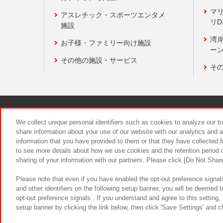
マ
アスレチック・スポーツエンタメ
リD
施設
湾
お子様・ファミリー向け施設
ーン
その他の施設・サービス
そ
関連会社
サステナビリティ
We collect unique personal identifiers such as cookies to analyze our t
share information about your use of our website with our analytics and 
information that you have provided to them or that they have collected f
食品のご提
to see more details about how we use cookies and the retention period o
sharing of your information with our partners. Please click [Do Not Shar
Please note that even if you have enabled the opt-out preference signals
and other identifiers on the following setup banner, you will be deemed 
opt-out preference signals . If you understand and agree to this setting
setup banner by clicking the link below, then click 'Save Settings' and c
©Bandai Namco Amusement Inc.
©Ba