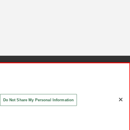
針と検証結果
お取引先さまとともに
お問い合わせ
Do Not Share My Personal Information
ASHIKI Co., Ltd. All Rights Reserved.