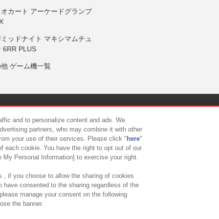
リオカート アーケードグランプ
X
岸ミッドナイト マキシマムチュ
 6RR PLUS
の他 ゲーム機一覧
サイトポリシー
プライバシーポリシー
ウェブアクセシビリティ方
raffic and to personalize content and ads. We
advertising partners, who may combine it with other
rom your use of their services. Please click "
here
"
供について
カスタマーハラスメント対応方針
よくあるご質問・
f each cookie. You have the right to opt out of our
e My Personal Information] to exercise your right.
 , if you choose to allow the sharing of cookies
to have consented to the sharing regardless of the
, please manage your consent on the following
lose the banner.
ndai Namco Amusement Lab Inc.
©Bandai Namco Experience Inc.
©HANAY