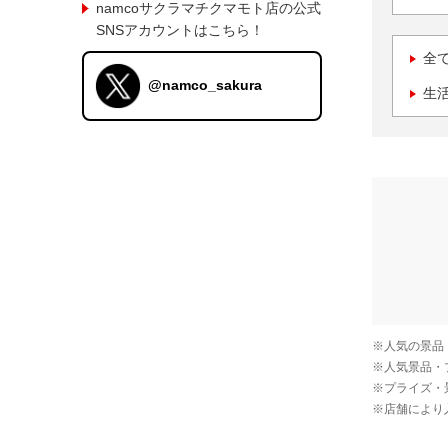
namcoサクラマチクマモト店の公式
SNSアカウントはこちら！
全
@namco_sakura
生