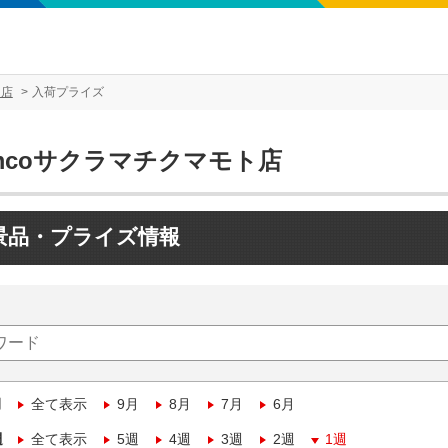
ト店
入荷プライズ
mcoサクラマチクマモト店
景品・プライズ情報
月
全て表示
9月
8月
7月
6月
週
全て表示
5週
4週
3週
2週
1週