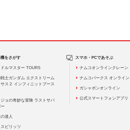
ム機をさがす
スマホ・PCであそぶ
ドルマスター TOURS
ナムコオンラインクレーン
動戦士ガンダム エクストリーム
ナムコパークス オンライ
ーサス２ インフィニットブース
ガシャポンオンライン
公式スマートフォンアプリ
ョジョの奇妙な冒険 ラストサバ
バー
鼓の達人
りスピリッツ