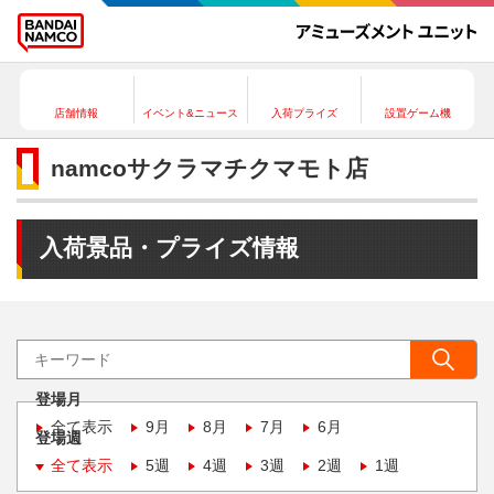
店舗情報
イベント&ニュース
入荷プライズ
設置ゲーム機
namcoサクラマチクマモト店
入荷景品・プライズ情報
登場月
全て表示
9月
8月
7月
6月
登場週
全て表示
5週
4週
3週
2週
1週