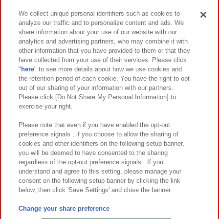
We collect unique personal identifiers such as cookies to
analyze our traffic and to personalize content and ads. We
イベント・キャンペーン
share information about your use of our website with our
analytics and advertising partners, who may combine it with
other information that you have provided to them or that they
have collected from your use of their services. Please click
"
here
" to see more details about how we use cookies and
関連会社
サステナビリティ
サイトポリシー
the retention period of each cookie. You have the right to opt
out of our sharing of your information with our partners.
プライバシーポリシー
ウェブアクセシビリティ方針と検証結果
Please click [Do Not Share My Personal Information] to
exercise your right.
お取引先さまとともに
食品のご提供について
カスタマーハラスメント対応方針
よくあるご質問・お問い合わせ
Please note that even if you have enabled the opt-out
preference signals , if you choose to allow the sharing of
cookies and other identifiers on the following setup banner,
you will be deemed to have consented to the sharing
regardless of the opt-out preference signals . If you
understand and agree to this setting, please manage your
consent on the following setup banner by clicking the link
below, then click 'Save Settings' and close the banner.
©Bandai Namco Amusement Inc.
©Bandai Namco Amusement Lab Inc.
Change your share preference
©Bandai Namco Experience Inc.