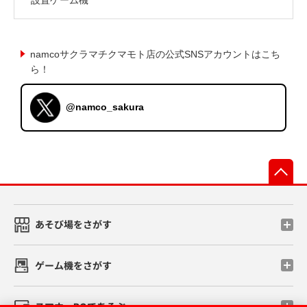
namcoサクラマチクマモト店の公式SNSアカウントはこち
ら！
@namco_sakura
先
あそび場をさがす
ゲーム機をさがす
スマホ・PCであそぶ