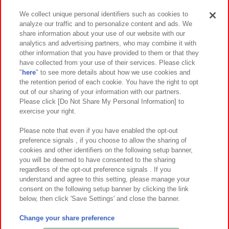
We collect unique personal identifiers such as cookies to
analyze our traffic and to personalize content and ads. We
イベント・キャンペーン
share information about your use of our website with our
analytics and advertising partners, who may combine it with
other information that you have provided to them or that they
have collected from your use of their services. Please click
"
here
" to see more details about how we use cookies and
関連会社
サステナビリティ
サイトポリシー
the retention period of each cookie. You have the right to opt
out of our sharing of your information with our partners.
プライバシーポリシー
ウェブアクセシビリティ方針と検証結果
Please click [Do Not Share My Personal Information] to
exercise your right.
お取引先さまとともに
食品のご提供について
カスタマーハラスメント対応方針
よくあるご質問・お問い合わせ
Please note that even if you have enabled the opt-out
preference signals , if you choose to allow the sharing of
cookies and other identifiers on the following setup banner,
you will be deemed to have consented to the sharing
regardless of the opt-out preference signals . If you
understand and agree to this setting, please manage your
consent on the following setup banner by clicking the link
below, then click 'Save Settings' and close the banner.
©Bandai Namco Amusement Inc.
©Bandai Namco Amusement Lab Inc.
Change your share preference
©Bandai Namco Experience Inc.