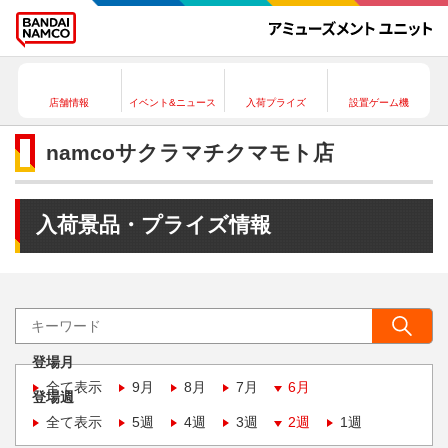
店舗情報
イベント&ニュース
入荷プライズ
設置ゲーム機
namcoサクラマチクマモト店
入荷景品・プライズ情報
登場月
全て表示
9月
8月
7月
6月
登場週
全て表示
5週
4週
3週
2週
1週