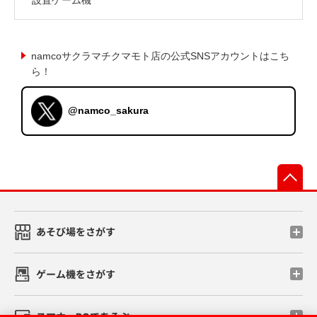
namcoサクラマチクマモト店の公式SNSアカウントはこち
ら！
@namco_sakura
先
あそび場をさがす
ゲーム機をさがす
スマホ・PCであそぶ