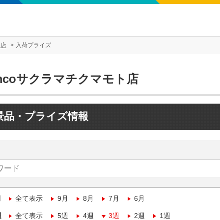
ト店
入荷プライズ
mcoサクラマチクマモト店
景品・プライズ情報
月
全て表示
9月
8月
7月
6月
週
全て表示
5週
4週
3週
2週
1週