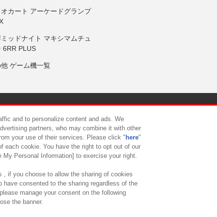
リオカート アーケードグランプ
X
岸ミッドナイト マキシマムチュ
 6RR PLUS
の他 ゲーム機一覧
サイトポリシー
プライバシーポリシー
ウェブアクセシビリティ方
raffic and to personalize content and ads. We
advertising partners, who may combine it with other
rom your use of their services. Please click "
here
"
供について
カスタマーハラスメント対応方針
よくあるご質問・
f each cookie. You have the right to opt out of our
e My Personal Information] to exercise your right.
 , if you choose to allow the sharing of cookies
to have consented to the sharing regardless of the
, please manage your consent on the following
lose the banner.
ndai Namco Amusement Lab Inc.
©Bandai Namco Experience Inc.
©HANAY