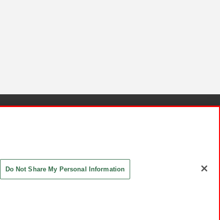
針と検証結果
お取引先さまとともに
お問い合わせ
Do Not Share My Personal Information
ASHIKI Co., Ltd. All Rights Reserved.