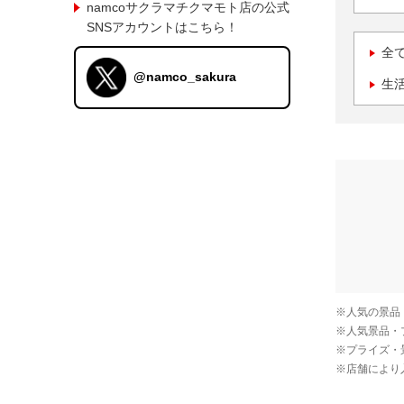
namcoサクラマチクマモト店の公式
SNSアカウントはこちら！
全
@namco_sakura
生