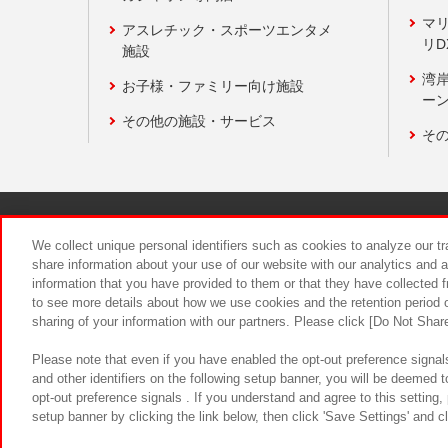
マ
アスレチック・スポーツエンタメ
リD
施設
湾
お子様・ファミリー向け施設
ーン
その他の施設・サービス
そ
関連会社
サステナビリティ
We collect unique personal identifiers such as cookies to analyze our t
share information about your use of our website with our analytics and 
information that you have provided to them or that they have collected f
食品のご提
to see more details about how we use cookies and the retention period o
sharing of your information with our partners. Please click [Do Not Shar
Please note that even if you have enabled the opt-out preference signals
and other identifiers on the following setup banner, you will be deemed 
opt-out preference signals . If you understand and agree to this setting
setup banner by clicking the link below, then click 'Save Settings' and c
©Bandai Namco Amusement Inc.
©Ba