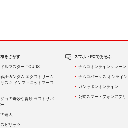
ム機をさがす
スマホ・PCであそぶ
ドルマスター TOURS
ナムコオンラインクレーン
動戦士ガンダム エクストリーム
ナムコパークス オンライ
ーサス２ インフィニットブース
ガシャポンオンライン
公式スマートフォンアプリ
ョジョの奇妙な冒険 ラストサバ
バー
鼓の達人
りスピリッツ