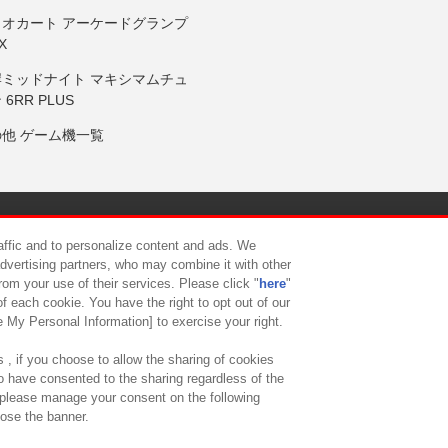
リオカート アーケードグランプ
X
岸ミッドナイト マキシマムチュ
 6RR PLUS
の他 ゲーム機一覧
サイトポリシー
プライバシーポリシー
ウェブアクセシビリティ方
raffic and to personalize content and ads. We
advertising partners, who may combine it with other
rom your use of their services. Please click "
here
"
供について
カスタマーハラスメント対応方針
よくあるご質問・
f each cookie. You have the right to opt out of our
e My Personal Information] to exercise your right.
 , if you choose to allow the sharing of cookies
to have consented to the sharing regardless of the
, please manage your consent on the following
lose the banner.
ndai Namco Amusement Lab Inc.
©Bandai Namco Experience Inc.
©HANAY