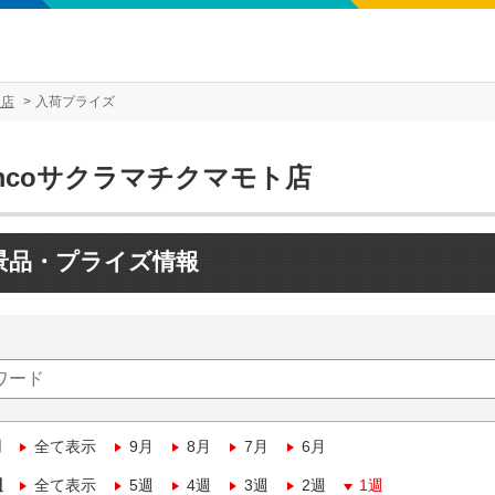
ト店
入荷プライズ
mcoサクラマチクマモト店
景品・プライズ情報
月
全て表示
9月
8月
7月
6月
週
全て表示
5週
4週
3週
2週
1週