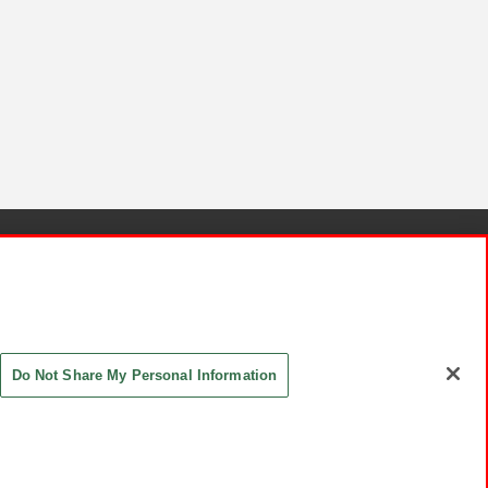
針と検証結果
お取引先さまとともに
お問い合わせ
Do Not Share My Personal Information
ASHIKI Co., Ltd. All Rights Reserved.