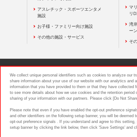
マ
アスレチック・スポーツエンタメ
リD
施設
湾
お子様・ファミリー向け施設
ーン
その他の施設・サービス
そ
関連会社
サステナビリティ
We collect unique personal identifiers such as cookies to analyze our t
share information about your use of our website with our analytics and 
information that you have provided to them or that they have collected f
食品のご提
to see more details about how we use cookies and the retention period o
sharing of your information with our partners. Please click [Do Not Shar
Please note that even if you have enabled the opt-out preference signals
and other identifiers on the following setup banner, you will be deemed 
opt-out preference signals . If you understand and agree to this setting
setup banner by clicking the link below, then click 'Save Settings' and c
©Bandai Namco Amusement Inc.
©Ba