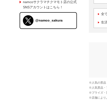
namcoサクラマチクマモト店の公式
SNSアカウントはこちら！
全
@namco_sakura
生