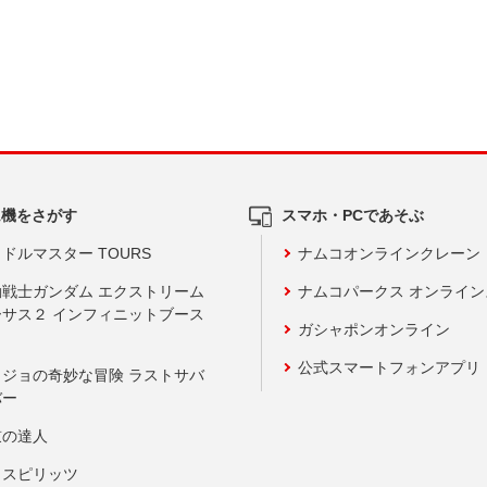
ム機をさがす
スマホ・PCであそぶ
ドルマスター TOURS
ナムコオンラインクレーン
動戦士ガンダム エクストリーム
ナムコパークス オンライ
ーサス２ インフィニットブース
ガシャポンオンライン
公式スマートフォンアプリ
ョジョの奇妙な冒険 ラストサバ
バー
鼓の達人
りスピリッツ