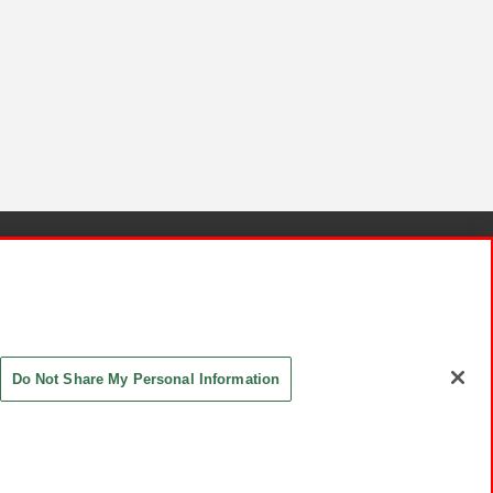
針と検証結果
お取引先さまとともに
お問い合わせ
Do Not Share My Personal Information
ASHIKI Co., Ltd. All Rights Reserved.