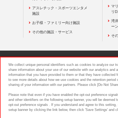
マ
アスレチック・スポーツエンタメ
リD
施設
湾
お子様・ファミリー向け施設
ーン
その他の施設・サービス
そ
関連会社
サステナビリティ
We collect unique personal identifiers such as cookies to analyze our t
share information about your use of our website with our analytics and 
information that you have provided to them or that they have collected f
食品のご提
to see more details about how we use cookies and the retention period o
sharing of your information with our partners. Please click [Do Not Shar
Please note that even if you have enabled the opt-out preference signals
and other identifiers on the following setup banner, you will be deemed 
opt-out preference signals . If you understand and agree to this setting
setup banner by clicking the link below, then click 'Save Settings' and c
©Bandai Namco Amusement Inc.
©Ba