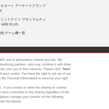
リオカート アーケードグランプ
X
岸ミッドナイト マキシマムチュ
 6RR PLUS
の他 ゲーム機一覧
サイトポリシー
プライバシーポリシー
ウェブアクセシビリティ方
raffic and to personalize content and ads. We
advertising partners, who may combine it with other
rom your use of their services. Please click "
here
"
供について
カスタマーハラスメント対応方針
よくあるご質問・
f each cookie. You have the right to opt out of our
e My Personal Information] to exercise your right.
 , if you choose to allow the sharing of cookies
to have consented to the sharing regardless of the
, please manage your consent on the following
lose the banner.
ndai Namco Amusement Lab Inc.
©Bandai Namco Experience Inc.
©HANAY