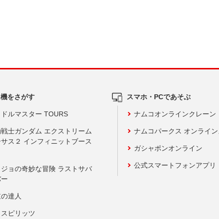
ム機をさがす
スマホ・PCであそぶ
ドルマスター TOURS
ナムコオンラインクレーン
動戦士ガンダム エクストリーム
ナムコパークス オンライ
ーサス２ インフィニットブース
ガシャポンオンライン
公式スマートフォンアプリ
ョジョの奇妙な冒険 ラストサバ
バー
鼓の達人
りスピリッツ