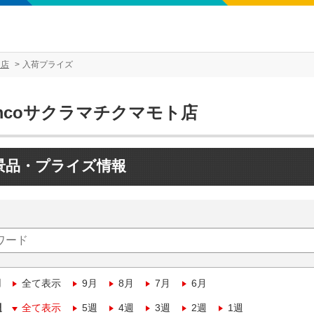
ト店
入荷プライズ
mcoサクラマチクマモト店
景品・プライズ情報
月
全て表示
9月
8月
7月
6月
週
全て表示
5週
4週
3週
2週
1週