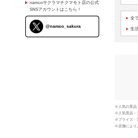
namcoサクラマチクマモト店の公式
SNSアカウントはこちら！
全
@namco_sakura
生